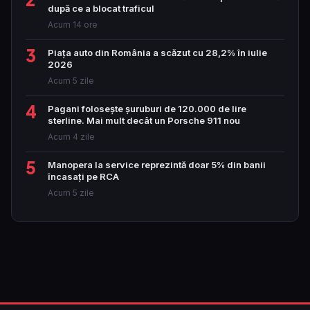
după ce a blocat traficul
Acum 14 ore
3
Piața auto din România a scăzut cu 28,2% în iulie
2026
Acum 5 zile
4
Pagani folosește șuruburi de 120.000 de lire
sterline. Mai mult decât un Porsche 911 nou
Acum 4 zile
5
Manopera la service reprezintă doar 5% din banii
încasați pe RCA
Acum 5 zile