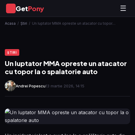
Get
Pony
☰
GP
Acasa
/
Ştiri
/
Un luptator MMA opreste un atacator cu topor…
ŞTIRI
Un luptator MMA opreste un atacator
cu topor la o spalatorie auto
Andrei Popescu
13 martie 2026, 14:15