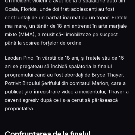
Un incident violent a avut loc la o spălătorie auto din
Ocala, Florida, unde doi frați adolescenți au fost
confruntați de un bărbat înarmat cu un topor. Fratele
mai mare, un tânăr de 18 ani antrenat în arte marțiale
mixte (MMA), a reușit să-l imobilizeze pe suspect
până la sosirea forțelor de ordine.
Leodan Pino, în vârstă de 18 ani, și fratele său de 16
ani se pregăteau să închidă spălătoria la finalul
programului când au fost abordați de Bryce Thayer.
Potrivit Biroului Șerifului din comitatul Marion, care a
publicat și o înregistrare video a incidentului, Thayer a
devenit agresiv după ce i s-a cerut să părăsească
proprietatea.
Confruntarea de la finalul