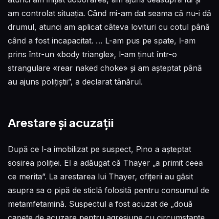
am controlat situația. Când mi-am dat seama că nu-i dă
drumul, atunci am aplicat câteva lovituri cu cotul până
când a fost incapacitat. … L-am pus pe spate, l-am
prins într-un «body triangle», l-am ținut într-o
strangulare «rear naked choke» și am așteptat până
au ajuns polițiștii”, a declarat tânărul.
Arestare și acuzații
După ce l-a imobilizat pe suspect, Pino a așteptat
sosirea poliției. El a adăugat că Thayer „a primit ceea
ce merita”. La arestarea lui Thayer, ofițerii au găsit
asupra sa o pipă de sticlă folosită pentru consumul de
metamfetamină. Suspectul a fost acuzat de „două
capete de acuzare pentru agresiune cu circumstanțe