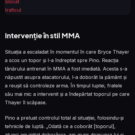
Intervenție în stil MMA
Situația a escaladat în momentul în care Bryce Thayer
a scos un topor și l-a îndreptat spre Pino. Reacția
tânărului antrenat în MMA a fost imediată. Acesta s-a
năpustit asupra atacatorului, l-a doborât la pământ și
a reușit să controleze arma. În timpul luptei, fratele
său mai mic a intervenit și a îndepărtat toporul pe care
Thayer îl scăpase.
Pino a preluat controlul total al situației, folosindu-și
tehnicile de luptă. „Odată ce a coborât [toporul],
atunci am inițiat doborârea, am ajuns deasupra lui și