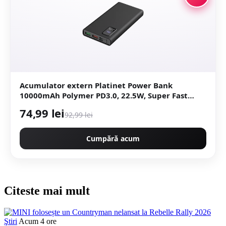
Acumulator extern Platinet Power Bank
10000mAh Polymer PD3.0, 22.5W, Super Fast
Charge 3.0, QC3.0, Ecran LED, 2x USB-A,
74,99 lei
92,99 lei
MicroUSB, USB Type-C (Negru)
Cumpără acum
Citeste mai mult
Ştiri
Acum 4 ore