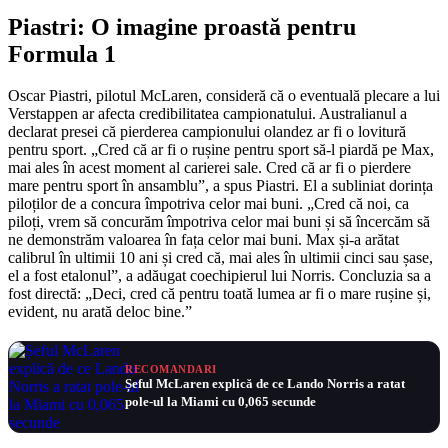
Piastri: O imagine proastă pentru
Formula 1
Oscar Piastri, pilotul McLaren, consideră că o eventuală plecare a lui
Verstappen ar afecta credibilitatea campionatului. Australianul a
declarat presei că pierderea campionului olandez ar fi o lovitură
pentru sport. „Cred că ar fi o rușine pentru sport să-l piardă pe Max,
mai ales în acest moment al carierei sale. Cred că ar fi o pierdere
mare pentru sport în ansamblu”, a spus Piastri. El a subliniat dorința
piloților de a concura împotriva celor mai buni. „Cred că noi, ca
piloți, vrem să concurăm împotriva celor mai buni și să încercăm să
ne demonstrăm valoarea în fața celor mai buni. Max și-a arătat
calibrul în ultimii 10 ani și cred că, mai ales în ultimii cinci sau șase,
el a fost etalonul”, a adăugat coechipierul lui Norris. Concluzia sa a
fost directă: „Deci, cred că pentru toată lumea ar fi o mare rușine și,
evident, nu arată deloc bine.”
RECOMANDARI
Șeful McLaren explică de ce Lando Norris a ratat
pole-ul la Miami cu 0,065 secunde