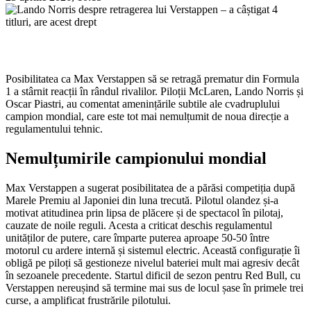
Posibilitatea ca Max Verstappen să se retragă prematur din Formula
1 a stârnit reacții în rândul rivalilor. Piloții McLaren, Lando Norris și
Oscar Piastri, au comentat amenințările subtile ale cvadruplului
campion mondial, care este tot mai nemulțumit de noua direcție a
regulamentului tehnic.
Nemulțumirile campionului mondial
Max Verstappen a sugerat posibilitatea de a părăsi competiția după
Marele Premiu al Japoniei din luna trecută. Pilotul olandez și-a
motivat atitudinea prin lipsa de plăcere și de spectacol în pilotaj,
cauzate de noile reguli. Acesta a criticat deschis regulamentul
unităților de putere, care împarte puterea aproape 50-50 între
motorul cu ardere internă și sistemul electric. Această configurație îi
obligă pe piloți să gestioneze nivelul bateriei mult mai agresiv decât
în sezoanele precedente. Startul dificil de sezon pentru Red Bull, cu
Verstappen nereușind să termine mai sus de locul șase în primele trei
curse, a amplificat frustrările pilotului.