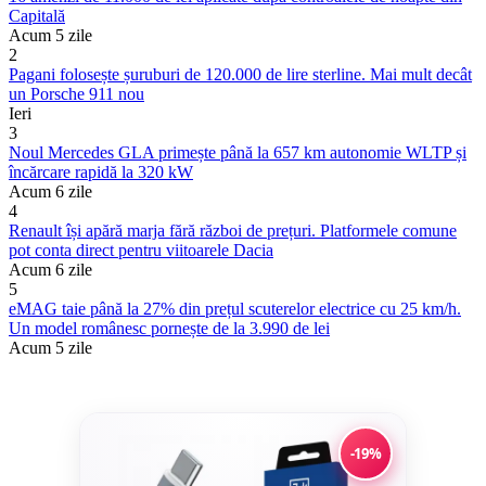
Capitală
Acum 5 zile
2
Pagani folosește șuruburi de 120.000 de lire sterline. Mai mult decât
un Porsche 911 nou
Ieri
3
Noul Mercedes GLA primește până la 657 km autonomie WLTP și
încărcare rapidă la 320 kW
Acum 6 zile
4
Renault își apără marja fără război de prețuri. Platformele comune
pot conta direct pentru viitoarele Dacia
Acum 6 zile
5
eMAG taie până la 27% din prețul scuterelor electrice cu 25 km/h.
Un model românesc pornește de la 3.990 de lei
Acum 5 zile
-19%