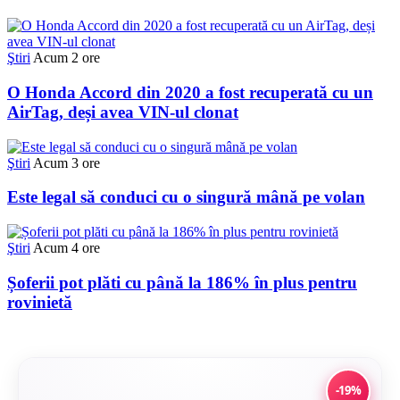
Ştiri
Acum 2 ore
O Honda Accord din 2020 a fost recuperată cu un
AirTag, deși avea VIN-ul clonat
Ştiri
Acum 3 ore
Este legal să conduci cu o singură mână pe volan
Ştiri
Acum 4 ore
Șoferii pot plăti cu până la 186% în plus pentru
rovinietă
-19%