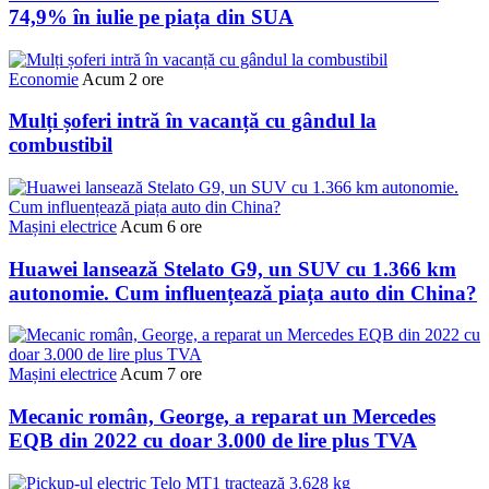
74,9% în iulie pe piața din SUA
Economie
Acum 2 ore
Mulți șoferi intră în vacanță cu gândul la
combustibil
Mașini electrice
Acum 6 ore
Huawei lansează Stelato G9, un SUV cu 1.366 km
autonomie. Cum influențează piața auto din China?
Mașini electrice
Acum 7 ore
Mecanic român, George, a reparat un Mercedes
EQB din 2022 cu doar 3.000 de lire plus TVA