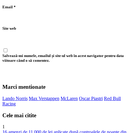
Email
*
Site web
Salvează-mi numele, emailul și site-ul web în acest navigator pentru data
viitoare când o să comentez.
Marci mentionate
Lando Norris
Max Verstappen
McLaren
Oscar Piastri
Red Bull
Racing
Cele mai citite
1
16 amenzi de 11.000 de lei aplicate după controalele de noapte din