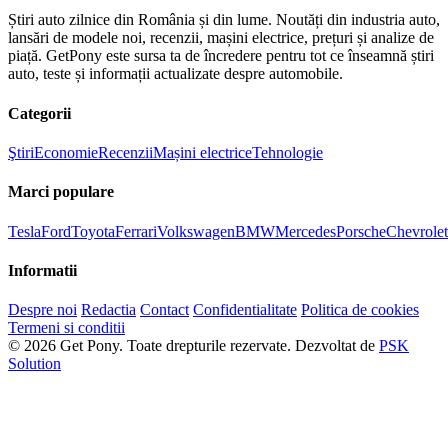
Știri auto zilnice din România și din lume. Noutăți din industria auto,
lansări de modele noi, recenzii, mașini electrice, prețuri și analize de
piață. GetPony este sursa ta de încredere pentru tot ce înseamnă știri
auto, teste și informații actualizate despre automobile.
Categorii
Ştiri
Economie
Recenzii
Mașini electrice
Tehnologie
Marci populare
Tesla
Ford
Toyota
Ferrari
Volkswagen
BMW
Mercedes
Porsche
Chevrolet
Informatii
Despre noi
Redactia
Contact
Confidentialitate
Politica de cookies
Termeni si conditii
© 2026 Get Pony. Toate drepturile rezervate.
Dezvoltat de
PSK
Solution