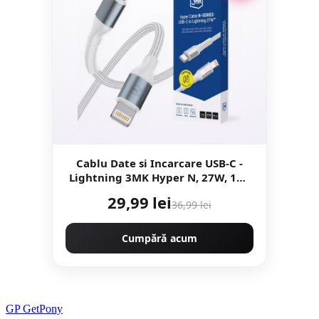
Cablu Date si Incarcare USB-C -
Lightning 3MK Hyper N, 27W, 1m,
Alb
29,99 lei
36,99 lei
Cumpără acum
GP
Get
Pony