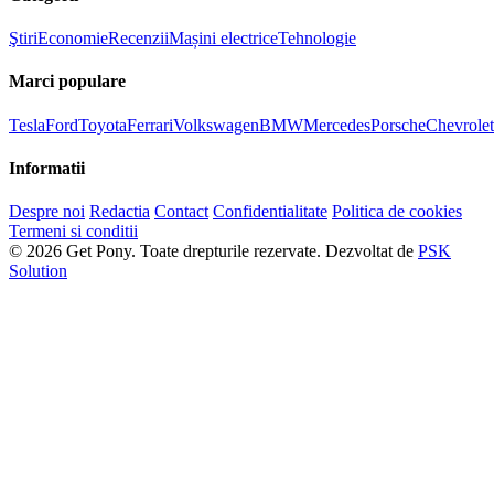
Ştiri
Economie
Recenzii
Mașini electrice
Tehnologie
Marci populare
Tesla
Ford
Toyota
Ferrari
Volkswagen
BMW
Mercedes
Porsche
Chevrolet
Informatii
Despre noi
Redactia
Contact
Confidentialitate
Politica de cookies
Termeni si conditii
© 2026 Get Pony. Toate drepturile rezervate.
Dezvoltat de
PSK
Solution