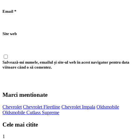
Email
*
Site web
Salvează-mi numele, emailul și site-ul web în acest navigator pentru data
viitoare când o să comentez.
Marci mentionate
Chevrolet
Chevrolet Fleetline
Chevrolet Impala
Oldsmobile
Oldsmobile Cutlass Supreme
Cele mai citite
1