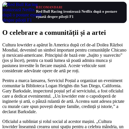
RECOMANDARI
Red Bull Racing ironizează Netflix după o postare
eșuată despre piloții F1
O celebrare a comunității și a artei
Cultura lowrider a apărut în America după cel de-al Doilea Război
Mondial, devenind un simbol important pentru comunitățile Chicano
și mexicani-americane. Principiul de bază este „bajito y suavecito”
(jos și încet), pentru ca toată lumea să poată admira munca și
pasiunea investite în fiecare mașină. Aceste vehicule sunt
considerate adevărate opere de artă pe roți.
Pentru a marca lansarea, Serviciul Poștal a organizat un eveniment
comunitar la Biblioteca Logan Heights din San Diego, California.
Gary Barksdale, inspectorul poștal șef al serviciului, a fost oficialul
care a dedicat evenimentul. „Un lowrider este o capodoperă de
inginerie și artă, o pânză rulantă de artă. Acestea sunt adesea pictate
cu murale care spun povești despre familie, credință și istorie,” a
declarat Barksdale.
Oficialul a subliniat și rolul social al acestor mașini. „Cultura
lowrider înseamnă crearea unui spațiu pentru a celebra mândria, un