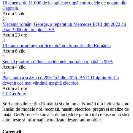
16 amenzi de 11.000 de lei aplicate după controalele de noapte din
Capitală
Acum 5 zile
2
Mecanic român, George, a reparat un Mercedes EQB din 2022 cu
doar 3.000 de lire plus TVA
Acum 23 ore
3
19 transporturi agabaritice intră pe drumurile din România
Acum 6 zile
4
Sensul giratoriu reduce accidentele mortale cu până la 90%
Acum 4 zile
5
Piața auto a scăzut cu 28% în iulie 2026. BYD Dolphin Surf a
devenit cea mai vândută mașină electrică
Acum 21 ore
GP
Get
Pony
Știri auto zilnice din România și din lume. Noutăți din industria auto,
lansări de modele noi, recenzii, mașini electrice, prețuri și analize de
piață. GetPony este sursa ta de încredere pentru tot ce înseamnă știri
auto, teste și informații actualizate despre automobile.
Categorii