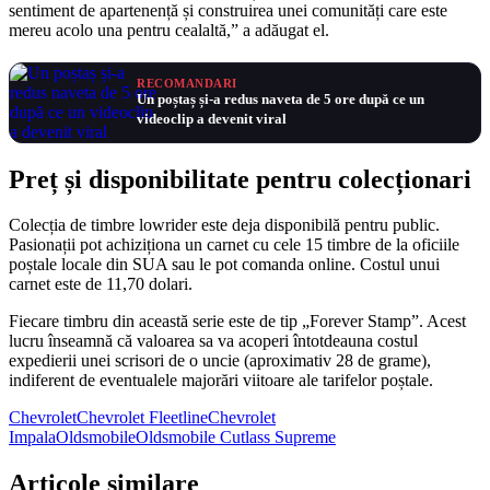
sentiment de apartenență și construirea unei comunități care este
mereu acolo una pentru cealaltă,” a adăugat el.
RECOMANDARI
Un poștaș și-a redus naveta de 5 ore după ce un
videoclip a devenit viral
Preț și disponibilitate pentru colecționari
Colecția de timbre lowrider este deja disponibilă pentru public.
Pasionații pot achiziționa un carnet cu cele 15 timbre de la oficiile
poștale locale din SUA sau le pot comanda online. Costul unui
carnet este de 11,70 dolari.
Fiecare timbru din această serie este de tip „Forever Stamp”. Acest
lucru înseamnă că valoarea sa va acoperi întotdeauna costul
expedierii unei scrisori de o uncie (aproximativ 28 de grame),
indiferent de eventualele majorări viitoare ale tarifelor poștale.
Chevrolet
Chevrolet Fleetline
Chevrolet
Impala
Oldsmobile
Oldsmobile Cutlass Supreme
Articole similare