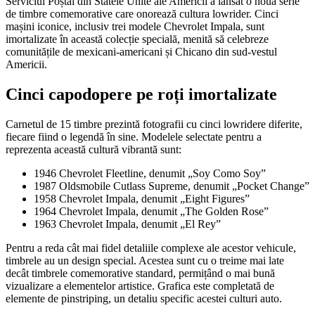
Serviciul Poștal din Statele Unite ale Americii a lansat o nouă serie
de timbre comemorative care onorează cultura lowrider. Cinci
mașini iconice, inclusiv trei modele Chevrolet Impala, sunt
imortalizate în această colecție specială, menită să celebreze
comunitățile de mexicani-americani și Chicano din sud-vestul
Americii.
Cinci capodopere pe roți imortalizate
Carnetul de 15 timbre prezintă fotografii cu cinci lowridere diferite,
fiecare fiind o legendă în sine. Modelele selectate pentru a
reprezenta această cultură vibrantă sunt:
1946 Chevrolet Fleetline, denumit „Soy Como Soy”
1987 Oldsmobile Cutlass Supreme, denumit „Pocket Change”
1958 Chevrolet Impala, denumit „Eight Figures”
1964 Chevrolet Impala, denumit „The Golden Rose”
1963 Chevrolet Impala, denumit „El Rey”
Pentru a reda cât mai fidel detaliile complexe ale acestor vehicule,
timbrele au un design special. Acestea sunt cu o treime mai late
decât timbrele comemorative standard, permițând o mai bună
vizualizare a elementelor artistice. Grafica este completată de
elemente de pinstriping, un detaliu specific acestei culturi auto.