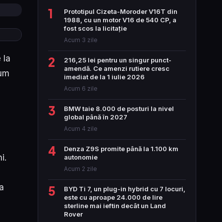
1
Prototipul Cizeta-Moroder V16T din
1988, cu un motor V16 de 540 CP, a
fost scos la licitație
Acum 3 zile
 la
2
216,25 lei pentru un singur punct-
amendă. Ce amenzi rutiere cresc
ium
imediat de la 1 iulie 2026
Acum 6 zile
3
BMW taie 8.000 de posturi la nivel
global până în 2027
Acum 4 zile
4
Denza Z9S promite până la 1.100 km
i.
autonomie
Acum 2 zile
a
5
BYD Ti 7, un plug-in hybrid cu 7 locuri,
este cu aproape 24.000 de lire
sterline mai ieftin decât un Land
Rover