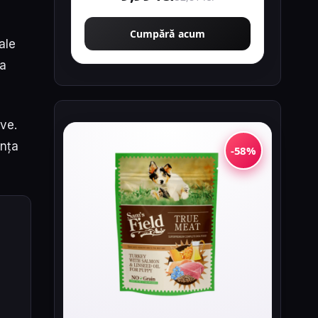
Cumpără acum
ale
ea
ve.
ența
-58%