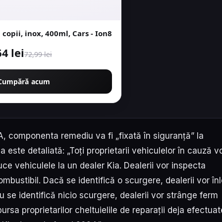
 copii, inox, 400ml, Cars - Ion8
64 lei
72,99 lei
Cumpără acum
SA, componenta remediu va fi „fixată în siguranță” la
 este detaliată: „Toți proprietarii vehiculelor în cauză vo
duce vehiculele la un dealer Kia. Dealerii vor inspecta
bustibil. Dacă se identifică o scurgere, dealerii vor în
se identifică nicio scurgere, dealerii vor strânge ferm
rsa proprietarilor cheltuielile de reparații deja efectuat