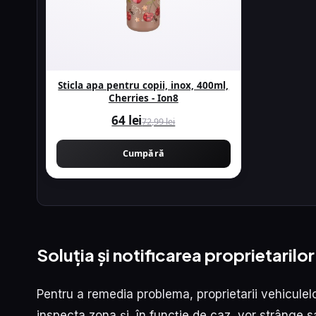
Sticla apa pentru copii, inox, 400ml,
Cherries - Ion8
64 lei
72,99 lei
Cumpără
Soluția și notificarea proprietarilor
Pentru a remedia problema, proprietarii vehiculel
inspecta zona și, în funcție de caz, vor strânge 