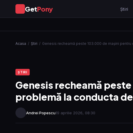
Get
Pony
GP
Ştiri
Acasa
/
Ştiri
/
Genesis recheamă peste 103.000 de mașini pentru
ŞTIRI
Genesis recheamă peste 
problemă la conducta de
Andrei Popescu
19 aprilie 2026, 08:30