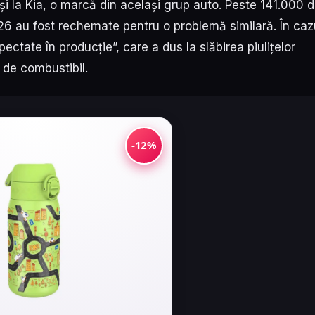
și la Kia, o marcă din același grup auto. Peste 141.000 
2026 au fost rechemate pentru o problemă similară. În caz
pectate în producție”, care a dus la slăbirea piulițelor
 de combustibil.
-12%