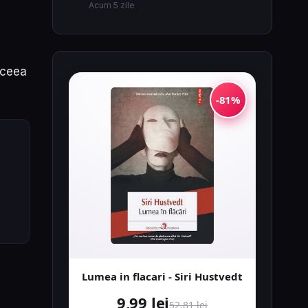
Acum 5 zile
 ceea
-81%
Lumea in flacari - Siri Hustvedt
9,99 lei
52,81 lei