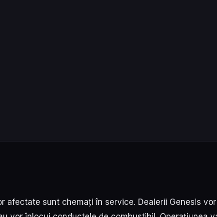
or afectate sunt chemați în service. Dealerii Genesis vor
sau vor înlocui conductele de combustibil. Operațiunea va