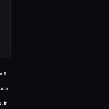
r fi
locui
e, în