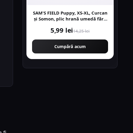
SAM'S FIELD Puppy, XS-XL, Curcan
și Somon, plic hrană umedă fără
cereale câini junior, (în aspic),
5,99 lei
260g
14,25 lei
Cumpără acum
 fi