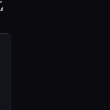
de
ul