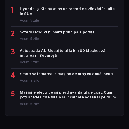
1
Hyundai și Kia au atins un record de vânzări în iulie
în SUA
Acum 5 zile
2
Șoferii recidiviști pierd principala portiță
Acum 5 zile
3
Autostrada A1. Blocaj total la km 80 blochează
intrarea în București
Acum 2 zile
4
Smart se întoarce la mașina de oraș cu două locuri
Acum 3 zile
5
Mașinile electrice își pierd avantajul de cost. Cum
poți scădea cheltuiala la încărcare acasă și pe drum
Acum 5 zile