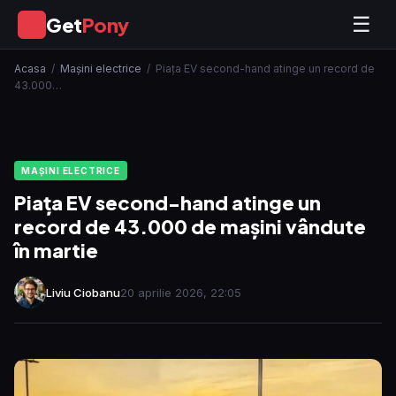
Get
Pony
☰
GP
Acasa
/
Mașini electrice
/
Piața EV second-hand atinge un record de
43.000…
MAȘINI ELECTRICE
Piața EV second-hand atinge un
record de 43.000 de mașini vândute
în martie
Liviu Ciobanu
20 aprilie 2026, 22:05