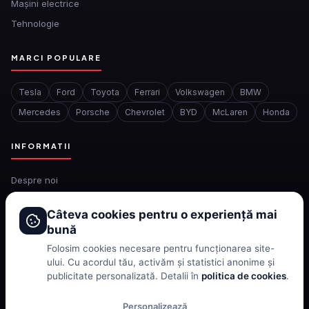
Mașini electrice
Tehnologie
MARCI POPULARE
Tesla
Ford
Toyota
Ferrari
Volkswagen
BMW
Mercedes
Porsche
Chevrolet
BYD
McLaren
Honda
INFORMATII
Despre noi
Redactia
Câteva cookies pentru o experiență mai
Contact
bună
Confidentialitate
Folosim cookies necesare pentru funcționarea site-
Politica de cookies
ului. Cu acordul tău, activăm și statistici anonime și
publicitate personalizată. Detalii în
politica de cookies
.
Termeni si conditii
Personalizează