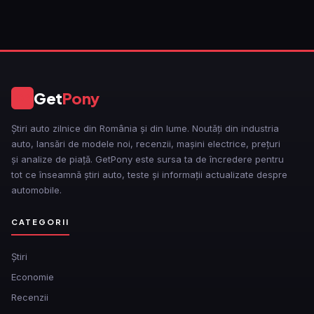
Get
Pony
GP
Știri auto zilnice din România și din lume. Noutăți din industria
auto, lansări de modele noi, recenzii, mașini electrice, prețuri
și analize de piață. GetPony este sursa ta de încredere pentru
tot ce înseamnă știri auto, teste și informații actualizate despre
automobile.
CATEGORII
Ştiri
Economie
Recenzii