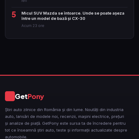
Ieri
5
Micul SUV Mazda se întoarce. Unde se poate așeza
între un model de bază și CX-30
Acum 23 ore
Get
Pony
GP
Știri auto zilnice din România și din lume. Noutăți din industria
auto, lansări de modele noi, recenzii, mașini electrice, prețuri
și analize de piață. GetPony este sursa ta de încredere pentru
tot ce înseamnă știri auto, teste și informații actualizate despre
automobile.