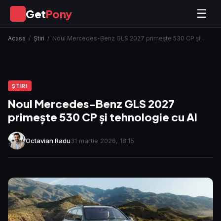
Get
Pony
☰
GP
Acasa
/
Ştiri
/
Noul Mercedes-Benz GLS 2027 primește 530 CP și…
ŞTIRI
Noul Mercedes-Benz GLS 2027
primește 530 CP și tehnologie cu AI
Octavian Radu
31 martie 2026, 18:15