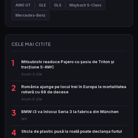
AMG GT
GLE
GLS
Maybach S-Class
Mercedes-Benz
CELE MAI CITITE
1
Mitsubishi readuce Pajero cu șasiu de Triton și
tracțiune S-AWC
Acum 4 zile
2
România ajunge pe locul trei în Europa la mortalitatea
rutieră cu 68 de decese
Acum 6 zile
3
BMW i3 va înlocui Seria 3 la fabrica din München
Ieri
4
Sticla de plastic pusă la roată poate declanșa furtul