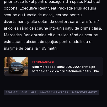
prioritizeze luxul pentru pasagerii din spate. Pachetul
opțional Executive Rear Seat Package Plus adaugă
scaune cu funcție de masaj, ecrane pentru
divertisment și alte dotări de confort care transformă
al doilea rând de scaune într-un spațiu de primă clasă.
Mercedes-Benz susține că al treilea rând de scaune
este acum suficient de spațios pentru adulți cu o
înălțime de până la 1,93 metri.
RECOMANDARI
Noul Mercedes-Benz EQS 2027 primește
baterie de 122 kWh și autonomie de 925 km
AMG GT
GLE
GLS
MAYBACH S-CLASS
MERCEDES-BENZ