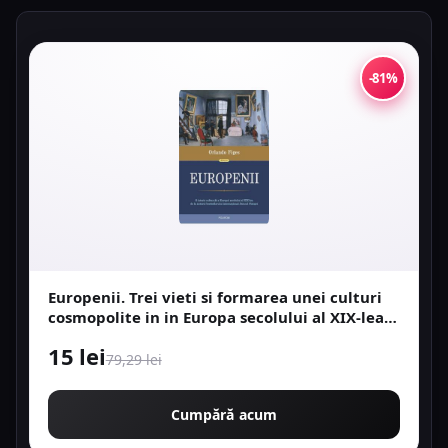
-81%
Europenii. Trei vieti si formarea unei culturi
cosmopolite in in Europa secolului al XIX-lea -
Orlando Figes
15 lei
79,29 lei
Cumpără acum