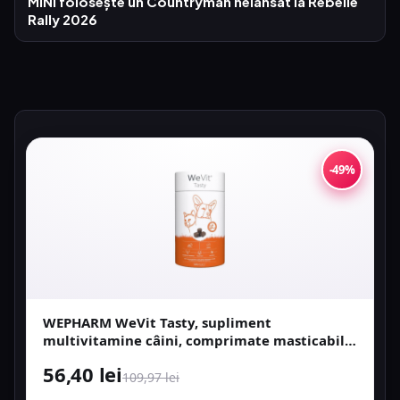
MINI folosește un Countryman nelansat la Rebelle
Rally 2026
-49%
WEPHARM WeVit Tasty, supliment
multivitamine câini, comprimate masticabile
WEPHARM WeVit Tasty, XS-XL, supliment
56,40 lei
multivitamine câini, flacon, 30 comprimate
109,97 lei
mast