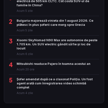
electrică de 505 km CLTC. Cât costă SUV-ul de
familie în China?
Acum 5 zile
2
Bulgaria majorează vinieta din 1 august 2026. Ce
plătesc în plus șoferii care merg spre Grecia
Acum 5 zile
3
Xiaomi SkyNomad N90 Max are autonomie de peste
1.705 km. Un SUV electric gândit să fie și loc de
locuit
Acum 6 zile
4
Mitsubishi readuce Pajero în toamna acestui an
Acum 20 ore
5
Șofer amendat după ce a claxonat Poliția. Un fost
agent arată cum înregistrarea video schimbă
complet
Acum 4 zile