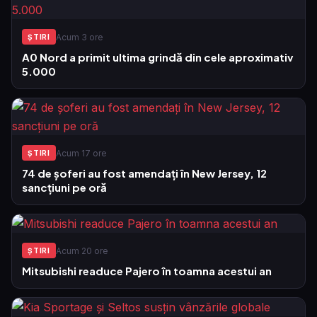
Acum 3 ore
ŞTIRI
A0 Nord a primit ultima grindă din cele aproximativ
5.000
Acum 17 ore
ŞTIRI
74 de șoferi au fost amendați în New Jersey, 12
sancțiuni pe oră
Acum 20 ore
ŞTIRI
Mitsubishi readuce Pajero în toamna acestui an