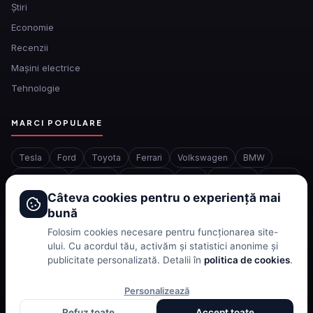
Ştiri
Economie
Recenzii
Mașini electrice
Tehnologie
MARCI POPULARE
Tesla
Ford
Toyota
Ferrari
Volkswagen
BMW
Mercedes
Porsche
Chevrolet
BYD
McLaren
Honda
Câteva cookies pentru o experiență mai
bună
INFORMATII
Folosim cookies necesare pentru funcționarea site-
ului. Cu acordul tău, activăm și statistici anonime și
Despre noi
publicitate personalizată. Detalii în
politica de cookies
.
Redactia
Contact
Personalizează
Confidentialitate
Refuz toate
Accept toate