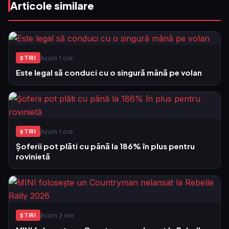
Articole similare
Acum 1 ore
ŞTIRI
Este legal să conduci cu o singură mână pe volan
Acum 1 ore
ŞTIRI
Șoferii pot plăti cu până la 186% în plus pentru
rovinietă
Acum 2 ore
ŞTIRI