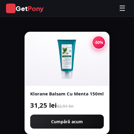
Get
Pony
☰
GP
-50%
Klorane Balsam Cu Menta 150ml
31,25 lei
62,51 lei
Cumpără acum