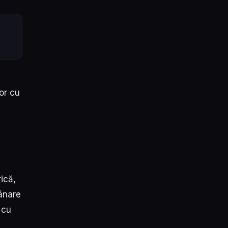
or cu
ică,
mânare
 cu