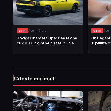
Acum 13 ore
Acum
ŞTIRI
ŞTIRI
Dodge Charger Super Bee revine
Un Pagani 
cu 600 CP dintr-un șase în linie
și piulițe d
Citeste mai mult