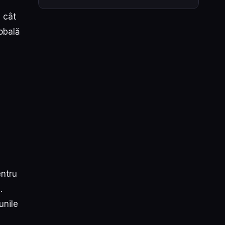
, cât
lobală
entru
.
unile