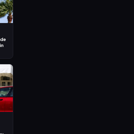
 de
in
ru