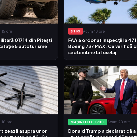
 15 ore
Acum 16 ore
ŞTIRI
litară 01714 din Pitești
FAA a ordonat inspecții la 471
icitație 5 autoturisme
Boeing 737 MAX. Ce verifică d
septembrie la fuselaj
 18 ore
Acum 23 ore
MAȘINI ELECTRICE
rtizează asupra unor
Donald Trump a declarat că a
e aruncate pe A2. Ce
„pus capăt mandatului” pent