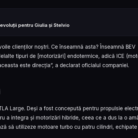
voluții pentru Giulia și Stelvio
voile clienților noștri. Ce înseamnă asta? Înseamnă BEV
lelalte tipuri de [motorizări] endotermice, adică ICE (mot
aceasta este direcția”, a declarat oficialul companiei.
i
TLA Large. Deși a fost concepută pentru propulsie electr
ru a integra și motorizări hibride, ceea ce a dus la o a
ază să utilizeze motoare turbo cu patru cilindri, echipate