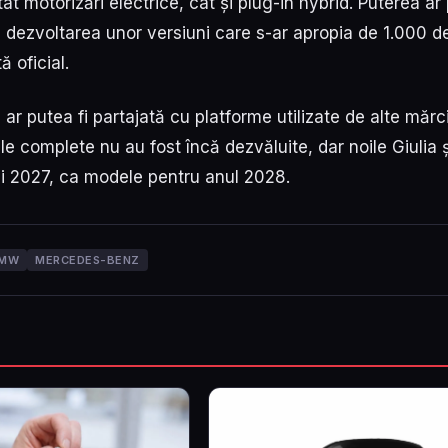
ât motorizări electrice, cât și plug-in hybrid. Puterea ar
ă dezvoltarea unor versiuni care s-ar apropia de 1.000 d
 oficial.
r putea fi partajată cu platforme utilizate de alte mărci
e complete nu au fost încă dezvăluite, dar noile Giulia ș
lui 2027, ca modele pentru anul 2028.
MW
MERCEDES-BENZ