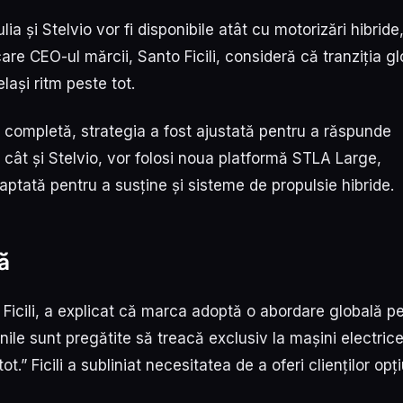
ia și Stelvio vor fi disponibile atât cu motorizări hibride
care CEO-ul mărcii, Santo Ficili, consideră că tranziția g
lași ritm peste tot.
are completă, strategia a fost ajustată pentru a răspunde
a, cât și Stelvio, vor folosi noua platformă STLA Large,
daptată pentru a susține și sisteme de propulsie hibride.
ă
 Ficili, a explicat că marca adoptă o abordare globală p
ile sunt pregătite să treacă exclusiv la mașini electrice
.” Ficili a subliniat necesitatea de a oferi clienților opți