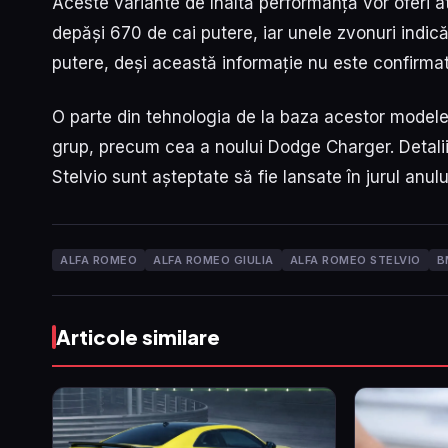
Aceste variante de înaltă performanță vor oferi at
depăși 670 de cai putere, iar unele zvonuri indic
putere, deși această informație nu este confirmată
O parte din tehnologia de la baza acestor modele a
grup, precum cea a noului Dodge Charger. Detaliil
Stelvio sunt așteptate să fie lansate în jurul anu
ALFA ROMEO
ALFA ROMEO GIULIA
ALFA ROMEO STELVIO
B
Articole similare