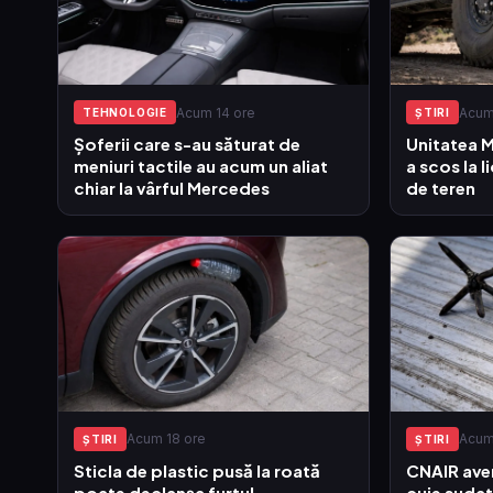
Acum 14 ore
Acum
TEHNOLOGIE
ŞTIRI
Șoferii care s-au săturat de
Unitatea Mi
meniuri tactile au acum un aliat
a scos la l
chiar la vârful Mercedes
de teren
Acum 18 ore
Acum
ŞTIRI
ŞTIRI
Sticla de plastic pusă la roată
CNAIR ave
poate declanșa furtul
cuie sudat