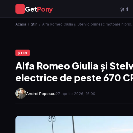
Get
Pony
GP
Ştiri
Acasa
/
Ştiri
/
Alfa Romeo Giulia și Stelvio primesc motoare hibrid
ŞTIRI
Alfa Romeo Giulia și Stel
electrice de peste 670 C
Andrei Popescu
27 aprilie 2026, 16:00