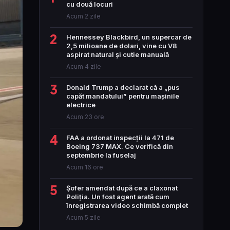
cu două locuri
Acum 2 zile
2
Hennessey Blackbird, un supercar de
2,5 milioane de dolari, vine cu V8
aspirat natural și cutie manuală
Acum 4 zile
3
Donald Trump a declarat că a „pus
capăt mandatului” pentru mașinile
electrice
Acum 23 ore
4
FAA a ordonat inspecții la 471 de
Boeing 737 MAX. Ce verifică din
septembrie la fuselaj
Acum 16 ore
5
Șofer amendat după ce a claxonat
Poliția. Un fost agent arată cum
înregistrarea video schimbă complet
Acum 5 zile