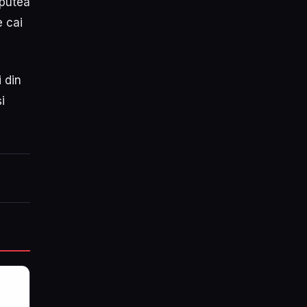
 putea
e cai
 din
i