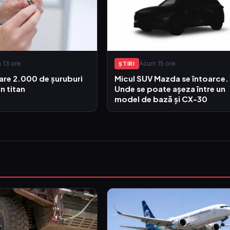
 13 ore
Acum 15 ore
ŞTIRI
are 2.000 de șuruburi
Micul SUV Mazda se întoarce.
in titan
Unde se poate așeza între un
model de bază și CX-30