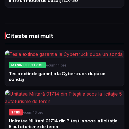
între un model de bază și CX-30
Citeste mai mult
Acum 14 ore
MAȘINI ELECTRICE
Tesla extinde garanția la Cybertruck după un
sondaj
Acum 16 ore
ŞTIRI
Unitatea Militară 01714 din Pitești a scos la licitație
5 autoturisme de teren