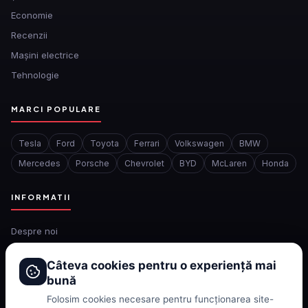
Economie
Recenzii
Mașini electrice
Tehnologie
MARCI POPULARE
Tesla
Ford
Toyota
Ferrari
Volkswagen
BMW
Mercedes
Porsche
Chevrolet
BYD
McLaren
Honda
INFORMATII
Despre noi
Redactia
Câteva cookies pentru o experiență mai
Contact
bună
Confidentialitate
Folosim cookies necesare pentru funcționarea site-