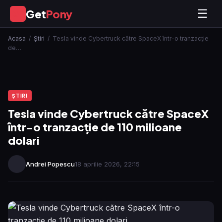
Get
Pony
☰
GP
Acasa
/
Ştiri
/
Tesla vinde Cybertruck către SpaceX într-o tranzacție
de…
ŞTIRI
Tesla vinde Cybertruck către SpaceX
într-o tranzacție de 110 milioane
dolari
Andrei Popescu
18 aprilie 2026, 22:15