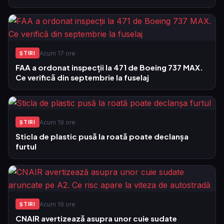
Acum 17 ore
ŞTIRI
FAA a ordonat inspecții la 471 de Boeing 737 MAX.
Ce verifică din septembrie la fuselaj
Acum 19 ore
ŞTIRI
Sticla de plastic pusă la roată poate declanșa
furtul
Acum 19 ore
ŞTIRI
CNAIR avertizează asupra unor cuie sudate