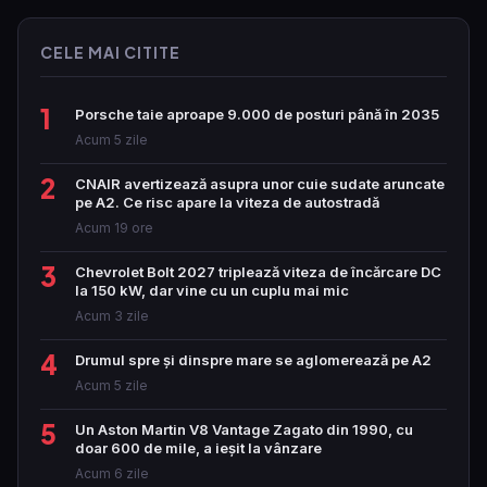
CELE MAI CITITE
1
Porsche taie aproape 9.000 de posturi până în 2035
Acum 5 zile
2
CNAIR avertizează asupra unor cuie sudate aruncate
pe A2. Ce risc apare la viteza de autostradă
Acum 19 ore
3
Chevrolet Bolt 2027 triplează viteza de încărcare DC
la 150 kW, dar vine cu un cuplu mai mic
Acum 3 zile
4
Drumul spre și dinspre mare se aglomerează pe A2
Acum 5 zile
5
Un Aston Martin V8 Vantage Zagato din 1990, cu
doar 600 de mile, a ieșit la vânzare
Acum 6 zile