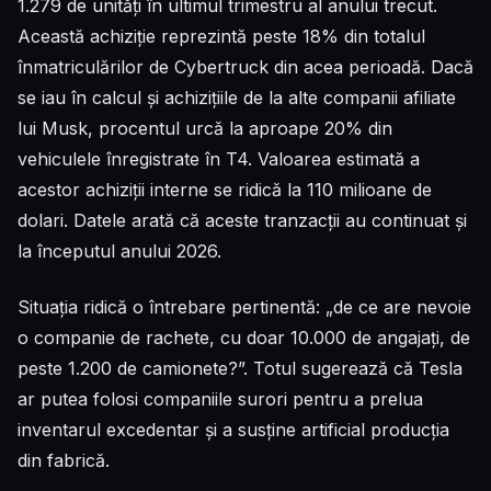
1.279 de unități în ultimul trimestru al anului trecut.
Această achiziție reprezintă peste 18% din totalul
înmatriculărilor de Cybertruck din acea perioadă. Dacă
se iau în calcul și achizițiile de la alte companii afiliate
lui Musk, procentul urcă la aproape 20% din
vehiculele înregistrate în T4. Valoarea estimată a
acestor achiziții interne se ridică la 110 milioane de
dolari. Datele arată că aceste tranzacții au continuat și
la începutul anului 2026.
Situația ridică o întrebare pertinentă: „de ce are nevoie
o companie de rachete, cu doar 10.000 de angajați, de
peste 1.200 de camionete?”. Totul sugerează că Tesla
ar putea folosi companiile surori pentru a prelua
inventarul excedentar și a susține artificial producția
din fabrică.