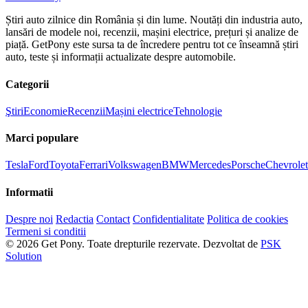
Știri auto zilnice din România și din lume. Noutăți din industria auto,
lansări de modele noi, recenzii, mașini electrice, prețuri și analize de
piață. GetPony este sursa ta de încredere pentru tot ce înseamnă știri
auto, teste și informații actualizate despre automobile.
Categorii
Ştiri
Economie
Recenzii
Mașini electrice
Tehnologie
Marci populare
Tesla
Ford
Toyota
Ferrari
Volkswagen
BMW
Mercedes
Porsche
Chevrolet
Informatii
Despre noi
Redactia
Contact
Confidentialitate
Politica de cookies
Termeni si conditii
© 2026 Get Pony. Toate drepturile rezervate.
Dezvoltat de
PSK
Solution