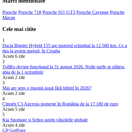
Marci mentionate
Porsche
Porsche 718
Porsche 911 GT3
Porsche Cayenne
Porsche
Macan
Cele mai citite
1
Dacia Bigster Hybrid 155 are motorul schimbat la 12.580 km. Ce a
dus la avaria majoră, în Croația
Acum 6 zile
2
TollRo devine funcțional la 31 august 2026. Noile tarife se plătesc
abia de la 1 octombrie
Acum 2 zile
3
Mai are sens o mașină nouă fără hibrid în 2026?
Acum 2 zile
4
Citroën C3 Aircross pornește în România de la 17.180 de euro
Acum 5 zile
5
Kia Sportage și Seltos susțin vânzările globale
Acum 4 zile
GP
Get
Pony