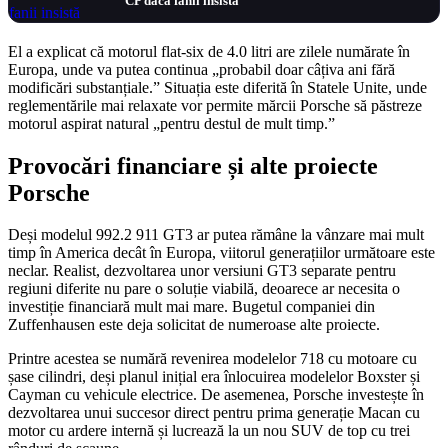
CP dacă fanii insistă
El a explicat că motorul flat-six de 4.0 litri are zilele numărate în
Europa, unde va putea continua „probabil doar câțiva ani fără
modificări substanțiale.” Situația este diferită în Statele Unite, unde
reglementările mai relaxate vor permite mărcii Porsche să păstreze
motorul aspirat natural „pentru destul de mult timp.”
Provocări financiare și alte proiecte
Porsche
Deși modelul 992.2 911 GT3 ar putea rămâne la vânzare mai mult
timp în America decât în Europa, viitorul generațiilor următoare este
neclar. Realist, dezvoltarea unor versiuni GT3 separate pentru
regiuni diferite nu pare o soluție viabilă, deoarece ar necesita o
investiție financiară mult mai mare. Bugetul companiei din
Zuffenhausen este deja solicitat de numeroase alte proiecte.
Printre acestea se numără revenirea modelelor 718 cu motoare cu
șase cilindri, deși planul inițial era înlocuirea modelelor Boxster și
Cayman cu vehicule electrice. De asemenea, Porsche investește în
dezvoltarea unui succesor direct pentru prima generație Macan cu
motor cu ardere internă și lucrează la un nou SUV de top cu trei