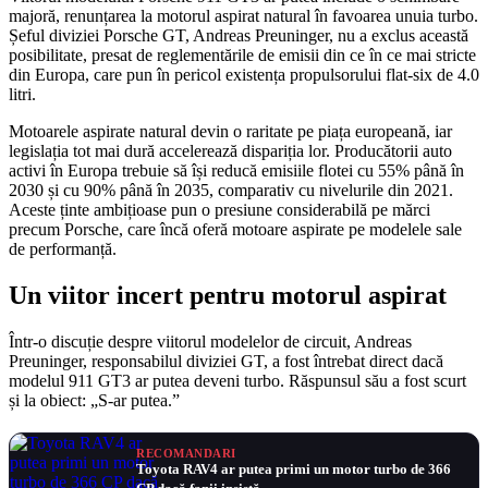
majoră, renunțarea la motorul aspirat natural în favoarea unuia turbo.
Șeful diviziei Porsche GT, Andreas Preuninger, nu a exclus această
posibilitate, presat de reglementările de emisii din ce în ce mai stricte
din Europa, care pun în pericol existența propulsorului flat-six de 4.0
litri.
Motoarele aspirate natural devin o raritate pe piața europeană, iar
legislația tot mai dură accelerează dispariția lor. Producătorii auto
activi în Europa trebuie să își reducă emisiile flotei cu 55% până în
2030 și cu 90% până în 2035, comparativ cu nivelurile din 2021.
Aceste ținte ambițioase pun o presiune considerabilă pe mărci
precum Porsche, care încă oferă motoare aspirate pe modelele sale
de performanță.
Un viitor incert pentru motorul aspirat
Într-o discuție despre viitorul modelelor de circuit, Andreas
Preuninger, responsabilul diviziei GT, a fost întrebat direct dacă
modelul 911 GT3 ar putea deveni turbo. Răspunsul său a fost scurt
și la obiect: „S-ar putea.”
RECOMANDARI
Toyota RAV4 ar putea primi un motor turbo de 366