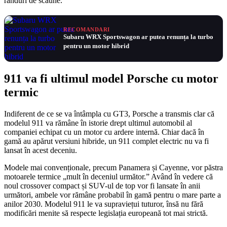
rânduri de scaune.
RECOMANDARI
Subaru WRX Sportswagon ar putea renunța la turbo
pentru un motor hibrid
911 va fi ultimul model Porsche cu motor
termic
Indiferent de ce se va întâmpla cu GT3, Porsche a transmis clar că
modelul 911 va rămâne în istorie drept ultimul automobil al
companiei echipat cu un motor cu ardere internă. Chiar dacă în
gamă au apărut versiuni hibride, un 911 complet electric nu va fi
lansat în acest deceniu.
Modele mai convenționale, precum Panamera și Cayenne, vor păstra
motoarele termice „mult în deceniul următor.” Având în vedere că
noul crossover compact și SUV-ul de top vor fi lansate în anii
următori, ambele vor rămâne probabil în gamă pentru o mare parte a
anilor 2030. Modelul 911 le va supraviețui tuturor, însă nu fără
modificări menite să respecte legislația europeană tot mai strictă.