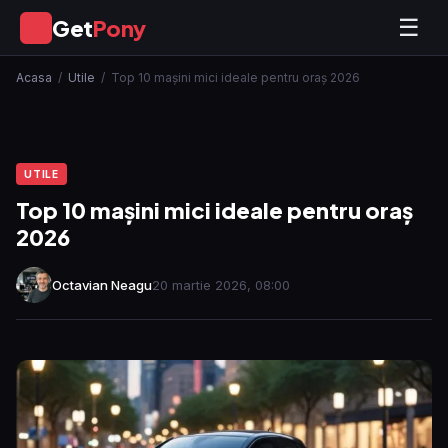
Get
Pony
☰
GP
Acasa
/
Utile
/
Top 10 mașini mici ideale pentru oraș 2026
UTILE
Top 10 mașini mici ideale pentru oraș
2026
Octavian Neagu
20 martie 2026, 08:00