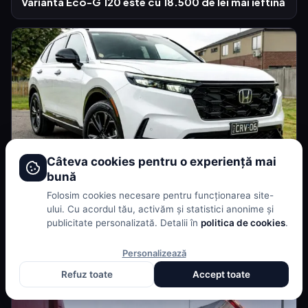
Varianta Eco-G 120 este cu 18.500 de lei mai ieftină
Câteva cookies pentru o experiență mai
bună
Folosim cookies necesare pentru funcționarea site-
Acum 13 ore
RECENZII
ului. Cu acordul tău, activăm și statistici anonime și
publicitate personalizată. Detalii în
politica de cookies
.
Are sens un SUV hibrid cu 5,7 l/100 km dacă
păstrează un interior vechi?
Personalizează
Refuz toate
Accept toate