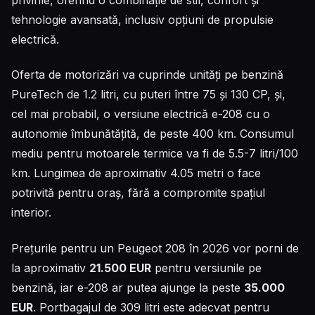
privirile, oferind o combinație de stil, confort și
tehnologie avansată, inclusiv opțiuni de propulsie
electrică.
Oferta de motorizări va cuprinde unități pe benzină
PureTech de 1.2 litri, cu puteri între 75 și 130 CP, și,
cel mai probabil, o versiune electrică e-208 cu o
autonomie îmbunătățită, de peste 400 km. Consumul
mediu pentru motoarele termice va fi de 5.5-7 litri/100
km. Lungimea de aproximativ 4.05 metri o face
potrivită pentru oraș, fără a compromite spațiul
interior.
Prețurile pentru un Peugeot 208 în 2026 vor porni de
la aproximativ
21.500 EUR
pentru versiunile pe
benzină, iar e-208 ar putea ajunge la peste
35.000
EUR
. Portbagajul de 309 litri este adecvat pentru