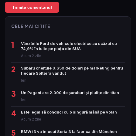
CELE MAI CITITE
1
Vânzările Ford de vehicule electrice au scăzut cu
74,9% în iulie pe piața din SUA
Acum 2 zile
2
Subaru cheltuie 9.650 de dolari pe marketing pentru
fiecare Solterra vândut
Ieri
3
Un Pagani are 2.000 de șuruburi și piulițe din titan
Ieri
4
Este legal să conduci cu o singură mână pe volan
Acum 2 zile
5
BMW i3 va înlocui Seria 3 la fabrica din München