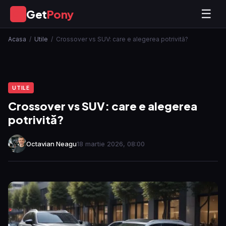
Get
Pony
☰
GP
Acasa
/
Utile
/
Crossover vs SUV: care e alegerea potrivită?
UTILE
Crossover vs SUV: care e alegerea
potrivită?
Octavian Neagu
18 martie 2026, 08:00