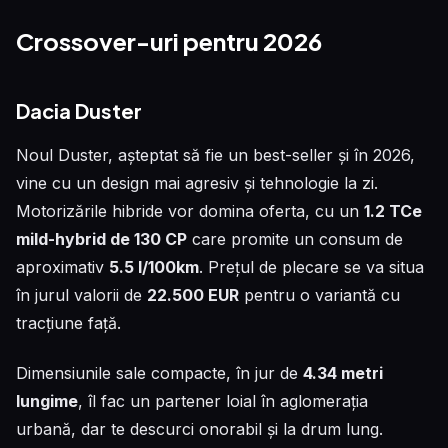
Crossover-uri pentru 2026
Dacia Duster
Noul Duster, așteptat să fie un best-seller și în 2026,
vine cu un design mai agresiv și tehnologie la zi.
Motorizările hibride vor domina oferta, cu un
1.2 TCe
mild-hybrid de 130 CP
care promite un consum de
aproximativ
5.5 l/100km
. Prețul de plecare se va situa
în jurul valorii de
22.500 EUR
pentru o variantă cu
tracțiune față.
Dimensiunile sale compacte, în jur de
4.34 metri
lungime
, îl fac un partener loial în aglomerația
urbană, dar te descurci onorabil și la drum lung.