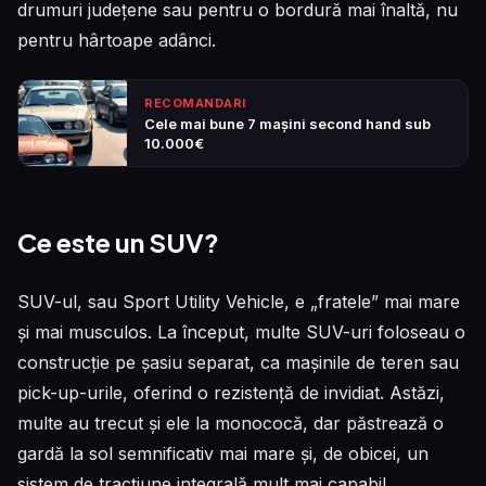
drumuri județene sau pentru o bordură mai înaltă, nu
pentru hârtoape adânci.
RECOMANDARI
Cele mai bune 7 mașini second hand sub
10.000€
Ce este un SUV?
SUV-ul, sau Sport Utility Vehicle, e „fratele” mai mare
și mai musculos. La început, multe SUV-uri foloseau o
construcție pe șasiu separat, ca mașinile de teren sau
pick-up-urile, oferind o rezistență de invidiat. Astăzi,
multe au trecut și ele la monococă, dar păstrează o
gardă la sol semnificativ mai mare și, de obicei, un
sistem de tracțiune integrală mult mai capabil.