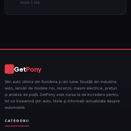
Acum 2 zile
Get
Pony
GP
Știri auto zilnice din România și din lume. Noutăți din industria
auto, lansări de modele noi, recenzii, mașini electrice, prețuri
și analize de piață. GetPony este sursa ta de încredere pentru
tot ce înseamnă știri auto, teste și informații actualizate despre
automobile.
CATEGORII