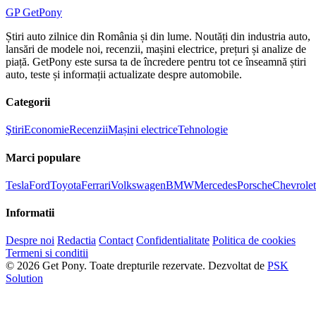
GP
Get
Pony
Știri auto zilnice din România și din lume. Noutăți din industria auto,
lansări de modele noi, recenzii, mașini electrice, prețuri și analize de
piață. GetPony este sursa ta de încredere pentru tot ce înseamnă știri
auto, teste și informații actualizate despre automobile.
Categorii
Ştiri
Economie
Recenzii
Mașini electrice
Tehnologie
Marci populare
Tesla
Ford
Toyota
Ferrari
Volkswagen
BMW
Mercedes
Porsche
Chevrolet
Informatii
Despre noi
Redactia
Contact
Confidentialitate
Politica de cookies
Termeni si conditii
© 2026 Get Pony. Toate drepturile rezervate.
Dezvoltat de
PSK
Solution