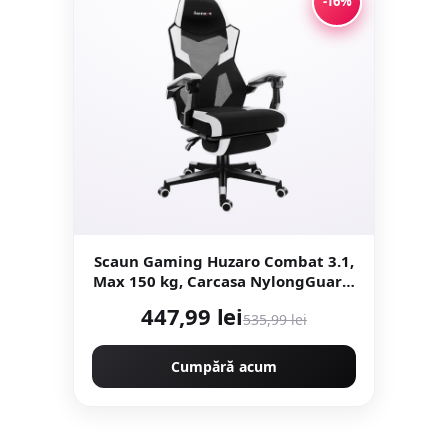
-16%
Scaun Gaming Huzaro Combat 3.1,
Max 150 kg, Carcasa NylongGuard,
TitanPad, FlexiBack (Alb)
447,99 lei
535,99 lei
Cumpără acum