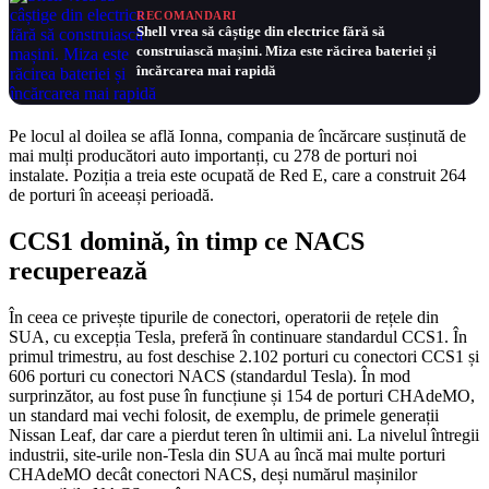
RECOMANDARI
Shell vrea să câștige din electrice fără să
construiască mașini. Miza este răcirea bateriei și
încărcarea mai rapidă
Pe locul al doilea se află Ionna, compania de încărcare susținută de
mai mulți producători auto importanți, cu 278 de porturi noi
instalate. Poziția a treia este ocupată de Red E, care a construit 264
de porturi în aceeași perioadă.
CCS1 domină, în timp ce NACS
recuperează
În ceea ce privește tipurile de conectori, operatorii de rețele din
SUA, cu excepția Tesla, preferă în continuare standardul CCS1. În
primul trimestru, au fost deschise 2.102 porturi cu conectori CCS1 și
606 porturi cu conectori NACS (standardul Tesla). În mod
surprinzător, au fost puse în funcțiune și 154 de porturi CHAdeMO,
un standard mai vechi folosit, de exemplu, de primele generații
Nissan Leaf, dar care a pierdut teren în ultimii ani. La nivelul întregii
industrii, site-urile non-Tesla din SUA au încă mai multe porturi
CHAdeMO decât conectori NACS, deși numărul mașinilor