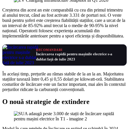
Creșterea din acest an este comparabilă cu cea din primul trimestru
al anului trecut, când au fost activate 3.331 de porturi noi. O veste
bună pentru șoferi este creșterea fiabilității stațiilor, care a urcat de la
un interval de 85-92% anul trecut la o medie de 90-95% la nivel
național. Operatorii folosesc experiența acumulată din
implementările anterioare pentru a spori eficiența și disponibilitatea.
RECOMANDARI
Încărcarea rapidă pentru mașinile electrice s-a
dublat față de iulie 2023
În același timp, prețurile au rămas stabile de la an la an. Majoritatea
stațiilor taxează între 0,45 și 0,55 dolari pe kilowatt-oră. Stabilitatea
costurilor de încărcare este un factor important, mai ales în contextul
prețurilor ridicate la carburanții convenționali.
O nouă strategie de extindere
Modul în care rețelele de încărcare se extind se schimbă în 2024.