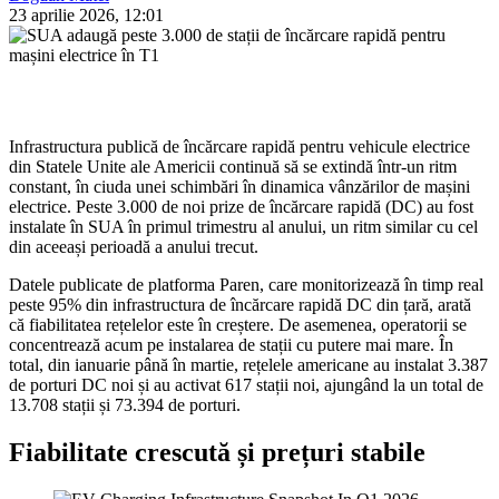
23 aprilie 2026, 12:01
Infrastructura publică de încărcare rapidă pentru vehicule electrice
din Statele Unite ale Americii continuă să se extindă într-un ritm
constant, în ciuda unei schimbări în dinamica vânzărilor de mașini
electrice. Peste 3.000 de noi prize de încărcare rapidă (DC) au fost
instalate în SUA în primul trimestru al anului, un ritm similar cu cel
din aceeași perioadă a anului trecut.
Datele publicate de platforma Paren, care monitorizează în timp real
peste 95% din infrastructura de încărcare rapidă DC din țară, arată
că fiabilitatea rețelelor este în creștere. De asemenea, operatorii se
concentrează acum pe instalarea de stații cu putere mai mare. În
total, din ianuarie până în martie, rețelele americane au instalat 3.387
de porturi DC noi și au activat 617 stații noi, ajungând la un total de
13.708 stații și 73.394 de porturi.
Fiabilitate crescută și prețuri stabile