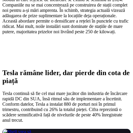
Companiile nu se mai concentrează pe construirea de stații complet
noi pentru a-și mări amprenta. În schimb, strategia actuală vizează
adăugarea de prize suplimentare la locațiile deja operaționale.
Această abordare permite o densificare a rețelei în punctele cu trafic
ridicat. Mai mult, noile instalări sunt dominate de stațiile de mare
putere, majoritatea prizelor noi livrând peste 250 de kilowați.
Tesla rămâne lider, dar pierde din cota de
piață
Tesla continuă să fie cel mai mare jucător din industria de încărcare
rapidă DC din SUA, însă ritmul său de implementare a încetinit.
Conform datelor, Tesla a instalat 880 de porturi noi în primul
trimestru, contribuind cu 26% la totalul pieței. Cifra reprezintă o
scădere semnificativă față de nivelurile de peste 40% înregistrate
anul trecut.