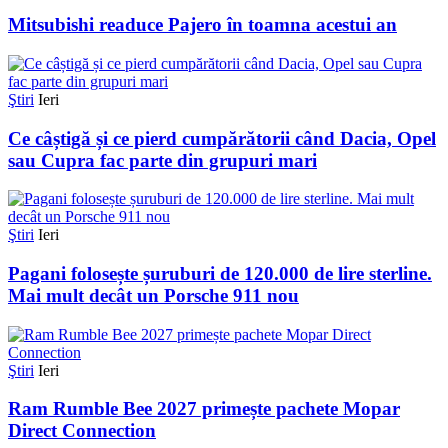
Mitsubishi readuce Pajero în toamna acestui an
Ştiri
Ieri
Ce câștigă și ce pierd cumpărătorii când Dacia, Opel
sau Cupra fac parte din grupuri mari
Ştiri
Ieri
Pagani folosește șuruburi de 120.000 de lire sterline.
Mai mult decât un Porsche 911 nou
Ştiri
Ieri
Ram Rumble Bee 2027 primește pachete Mopar
Direct Connection