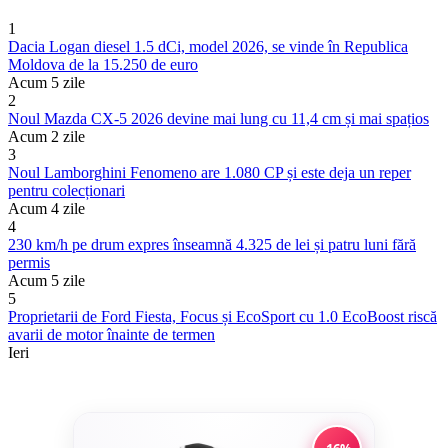
1
Dacia Logan diesel 1.5 dCi, model 2026, se vinde în Republica
Moldova de la 15.250 de euro
Acum 5 zile
2
Noul Mazda CX-5 2026 devine mai lung cu 11,4 cm și mai spațios
Acum 2 zile
3
Noul Lamborghini Fenomeno are 1.080 CP și este deja un reper
pentru colecționari
Acum 4 zile
4
230 km/h pe drum expres înseamnă 4.325 de lei și patru luni fără
permis
Acum 5 zile
5
Proprietarii de Ford Fiesta, Focus și EcoSport cu 1.0 EcoBoost riscă
avarii de motor înainte de termen
Ieri