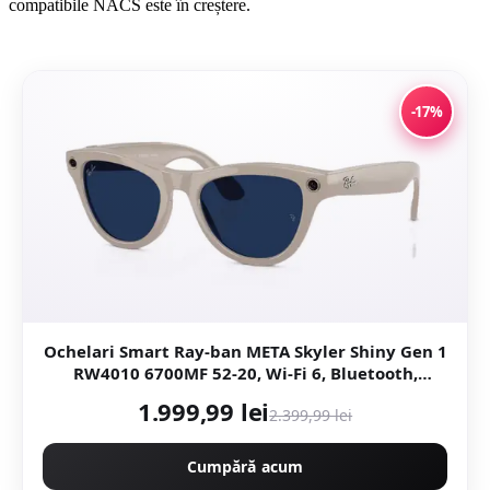
compatibile NACS este în creștere.
-17%
Ochelari Smart Ray-ban META Skyler Shiny Gen 1
RW4010 6700MF 52-20, Wi-Fi 6, Bluetooth,
Aparat foto cu filmare, Asistent vocal, 32GB
1.999,99 lei
2.399,99 lei
Flash, Lentile cu Tranzitie
Cumpără acum