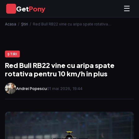
Get
Pony
☰
GP
Acasa
/
Ştiri
/
Red Bull RB22 vine cu aripa spate rotativa…
ŞTIRI
Red Bull RB22 vine cu aripa spate
rotativa pentru 10 km/h in plus
Andrei Popescu
01 mai 2026, 19:44