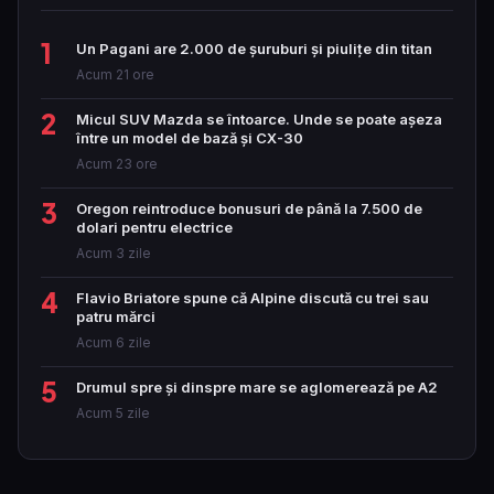
1
Un Pagani are 2.000 de șuruburi și piulițe din titan
Acum 21 ore
2
Micul SUV Mazda se întoarce. Unde se poate așeza
între un model de bază și CX-30
Acum 23 ore
3
Oregon reintroduce bonusuri de până la 7.500 de
dolari pentru electrice
Acum 3 zile
4
Flavio Briatore spune că Alpine discută cu trei sau
patru mărci
Acum 6 zile
5
Drumul spre și dinspre mare se aglomerează pe A2
Acum 5 zile