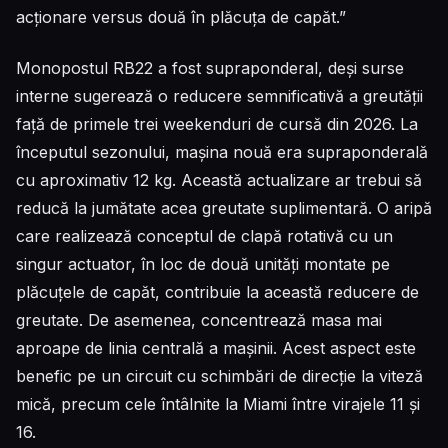
acționare versus două în plăcuța de capăt.”
Monopostul RB22 a fost supraponderal, deși surse
interne sugerează o reducere semnificativă a greutății
față de primele trei weekenduri de cursă din 2026. La
începutul sezonului, mașina nouă era supraponderală
cu aproximativ 12 kg. Această actualizare ar trebui să
reducă la jumătate acea greutate suplimentară. O aripă
care realizează conceptul de clapă rotativă cu un
singur actuator, în loc de două unități montate pe
plăcuțele de capăt, contribuie la această reducere de
greutate. De asemenea, concentrează masa mai
aproape de linia centrală a mașinii. Acest aspect este
benefic pe un circuit cu schimbări de direcție la viteză
mică, precum cele întâlnite la Miami între virajele 11 și
16.