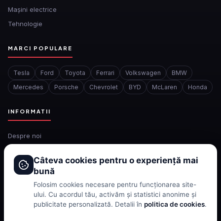
Mașini electrice
Tehnologie
MARCI POPULARE
Tesla
Ford
Toyota
Ferrari
Volkswagen
BMW
Mercedes
Porsche
Chevrolet
BYD
McLaren
Honda
INFORMATII
Despre noi
Redactia
Câteva cookies pentru o experiență mai
Contact
bună
Confidentialitate
Folosim cookies necesare pentru funcționarea site-
Politica de cookies
ului. Cu acordul tău, activăm și statistici anonime și
publicitate personalizată. Detalii în
politica de cookies
.
Termeni si conditii