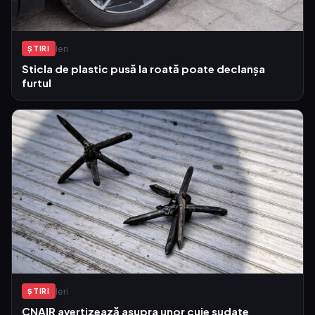
Ieri
ŞTIRI
Sticla de plastic pusă la roată poate declanșa
furtul
Ieri
ŞTIRI
CNAIR avertizează asupra unor cuie sudate