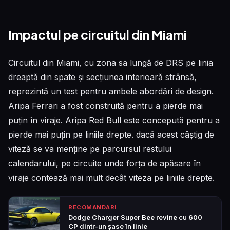
Impactul pe circuitul din Miami
Circuitul din Miami, cu zona sa lungă de DRS pe linia
dreaptă din spate și secțiunea interioară strânsă,
reprezintă un test pentru ambele abordări de design.
Aripa Ferrari a fost construită pentru a pierde mai
puțin în viraje. Aripa Red Bull este concepută pentru a
pierde mai puțin pe liniile drepte. dacă acest câștig de
viteză se va menține pe parcursul restului
calendarului, pe circuite unde forța de apăsare în
viraje contează mai mult decât viteza pe liniile drepte.
RECOMANDARI
Dodge Charger Super Bee revine cu 600
CP dintr-un șase în linie