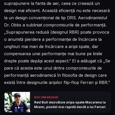
suprapunere la fanta de aer, ceea ce creează un
design mai eficient. Această eficiență nu este necesară
la un design convențional de tip DRS. Aerodinamistul
Dr. Obbs a subliniat compromisurile de performanță.
„Suprapunerea redusă (designul RBR) poate provoca
o anumită pierdere a performanței de încărcare la
unghiuri mai mari de încărcare a aripii spate, dar
compensarea unei performanțe mai bune pe liniile
drepte poate depăși acest aspect.” El a adăugat că „Se
pare că acesta este unul dintre compromisurile de
performanță aerodinamică în filosofia de design care
există între designurile aripilor flip-flop Ferrari și RBR.”
RECOMANDARI
Red Bull dezvăluie aripa spate Macarena la
Miami, posibil mai rapidă decât a lui Ferrari