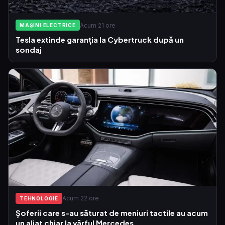
Acum 21 ore
MAȘINI ELECTRICE
Tesla extinde garanția la Cybertruck după un
sondaj
Acum 22 ore
TEHNOLOGIE
Șoferii care s-au săturat de meniuri tactile au acum
un aliat chiar la vârful Mercedes