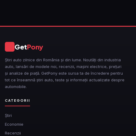
Get
Pony
GP
Știri auto zilnice din România și din lume. Noutăți din industria
auto, lansări de modele noi, recenzii, mașini electrice, prețuri
și analize de piață. GetPony este sursa ta de încredere pentru
tot ce înseamnă știri auto, teste și informații actualizate despre
automobile.
CATEGORII
Ştiri
Economie
Recenzii