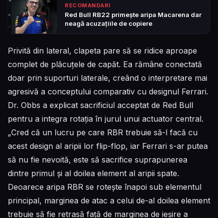
RECOMANDARI
Red Bull RB22 primește aripa Macarena dar
neagă acuzațiile de copiere
Privită din lateral, clapeta pare să se ridice aproape
complet de plăcuțele de capăt. Ea rămâne conectată
doar prin suporturi laterale, creând o interpretare mai
agresivă a conceptului comparativ cu designul Ferrari.
Dr. Obbs a explicat sacrificiul acceptat de Red Bull
pentru a integra rotația în jurul unui actuator central.
„Cred că un lucru pe care RBR trebuie să-l facă cu
acest design al aripii lor flip-flop, iar Ferrari s-ar putea
să nu fie nevoită, este să sacrifice suprapunerea
dintre primul și al doilea element al aripii spate.
Deoarece aripa RBR se rotește înapoi sub elementul
principal, marginea de atac a celui de-al doilea element
trebuie să fie retrasă față de marginea de ieșire a