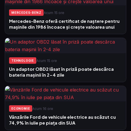
Acum 15 ore
MERCEDES-BENZ
Mercedes-Benz oferă certificat de naștere pentru
mașinile din 1986 încoace și crește valoarea unui
Acum 15 ore
TEHNOLOGIE
Un adaptor OBD2 lăsat în priză poate descărca
bateria mașinii în 2-4 zile
Acum 16 ore
ECONOMIE
Vânzările Ford de vehicule electrice au scăzut cu
74,9% în iulie pe piața din SUA