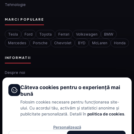
Tehnologie
MARCI POPULARE
Tesla
Ford
Toyota
Ferrari
Volkswagen
BMW
Mercedes
Porsche
Chevrolet
BYD
McLaren
Honda
INFORMATII
Despre noi
Redactia
Câteva cookies pentru o experiență mai
Contact
bună
Confidentialitate
Folosim cookies necesare pentru funcționarea site-
Politica de cookies
ului. Cu acordul tău, activăm și statistici anonime și
publicitate personalizată. Detalii în
politica de cookies
.
Termeni si conditii
Personalizează