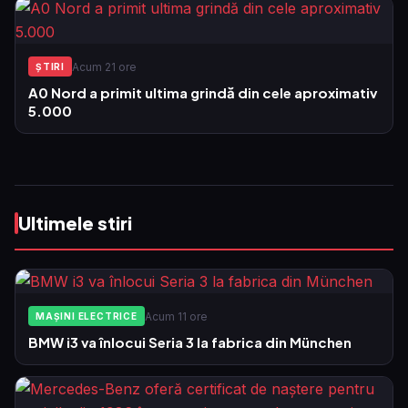
Acum 21 ore
ŞTIRI
A0 Nord a primit ultima grindă din cele aproximativ
5.000
Ultimele stiri
Acum 11 ore
MAȘINI ELECTRICE
BMW i3 va înlocui Seria 3 la fabrica din München