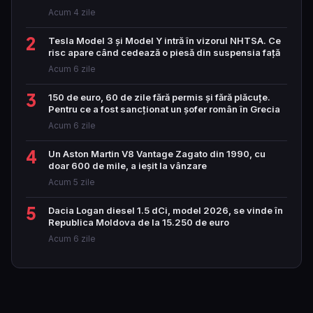
Acum 4 zile
2
Tesla Model 3 și Model Y intră în vizorul NHTSA. Ce
risc apare când cedează o piesă din suspensia față
Acum 6 zile
3
150 de euro, 60 de zile fără permis și fără plăcuțe.
Pentru ce a fost sancționat un șofer român în Grecia
Acum 6 zile
4
Un Aston Martin V8 Vantage Zagato din 1990, cu
doar 600 de mile, a ieșit la vânzare
Acum 5 zile
5
Dacia Logan diesel 1.5 dCi, model 2026, se vinde în
Republica Moldova de la 15.250 de euro
Acum 6 zile