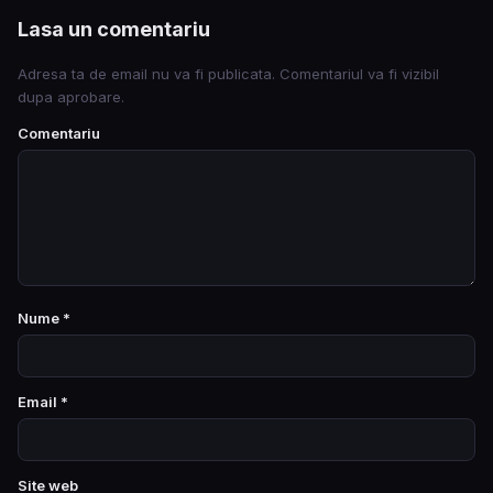
Lasa un comentariu
Adresa ta de email nu va fi publicata. Comentariul va fi vizibil
dupa aprobare.
Comentariu
Nume
*
Email
*
Site web