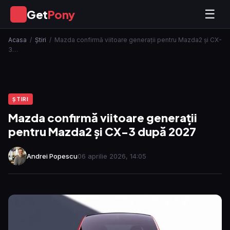
Get
Pony
☰
GP
Acasa
/
Ştiri
/
Mazda confirmă viitoare generații pentru Mazda2 și CX-
3…
ŞTIRI
Mazda confirmă viitoare generații
pentru Mazda2 și CX-3 după 2027
Andrei Popescu
06 aprilie 2026, 14:05