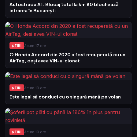
Autostrada A1. Blocaj total la km 80 blochează
intrarea în București
Acum 17 ore
ŞTIRI
O Honda Accord din 2020 a fost recuperată cu un
AirTag, deși avea VIN-ul clonat
Acum 19 ore
ŞTIRI
Este legal să conduci cu o singură mână pe volan
Acum 19 ore
ŞTIRI