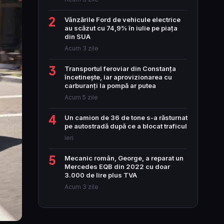
2
Vânzările Ford de vehicule electrice
au scăzut cu 74,9% în iulie pe piața
din SUA
Acum 3 zile
3
Transportul feroviar din Constanța
încetinește, iar aprovizionarea cu
carburanți la pompă ar putea
Acum 5 zile
4
Un camion de 36 de tone s-a răsturnat
pe autostradă după ce a blocat traficul
Ieri
5
Mecanic român, George, a reparat un
Mercedes EQB din 2022 cu doar
3.000 de lire plus TVA
Acum 3 zile