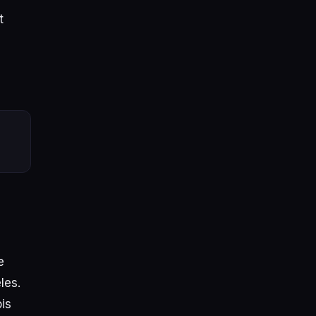
t
e
les.
ois