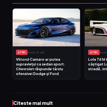
Acum 12 ore
Acum
ŞTIRI
ŞTIRI
Viitorul Camaro ar putea
Lola T616 
supraviețui ca sedan sport.
câștigat 
Chevrolet răspunde târziu
stradă, intr
ofensivei Dodge și Ford
Citeste mai mult