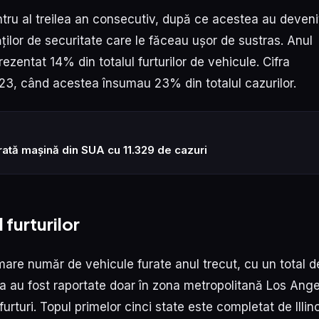
ntru al treilea an consecutiv, după ce acestea au deveni
ăților de securitate care le făceau ușor de sustras. Anul
ezentat 14% din totalul furturilor de vehicule. Cifra
3, când acestea însumau 23% din totalul cazurilor.
rată mașină din SUA cu 11.329 de cazuri
 furturilor
i mare număr de vehicule furate anul trecut, cu un total d
 au fost raportate doar în zona metropolitană Los Ange
urturi. Topul primelor cinci state este completat de Illin