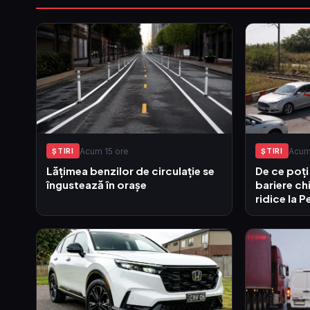
Acum 15 ore
Acum
ŞTIRI
ŞTIRI
Lățimea benzilor de circulație se
De ce poți
îngustează în orașe
bariere ch
ridice la P