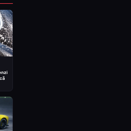
enzi
acă