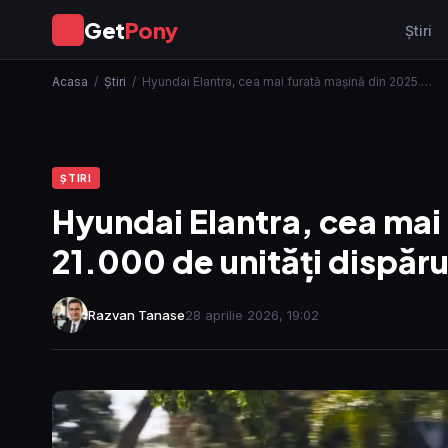
Get
Pony
GP
Ştiri
Acasa
/
Ştiri
/
Hyundai Elantra, cea mai furată mașină din 2025.…
ŞTIRI
Hyundai Elantra, cea mai
21.000 de unități dispăr
Razvan Tanase
28 aprilie 2026, 19:02