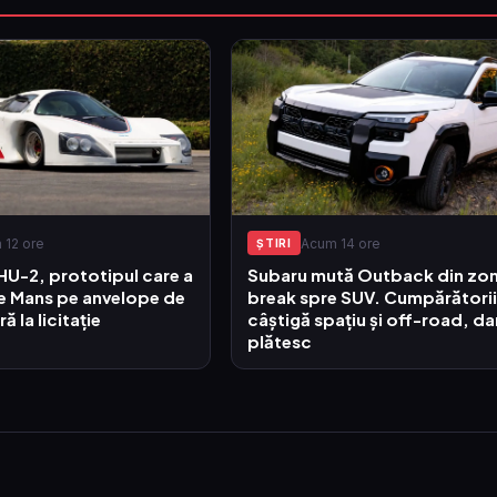
 12 ore
Acum 14 ore
ŞTIRI
HU-2, prototipul care a
Subaru mută Outback din zo
Le Mans pe anvelope de
break spre SUV. Cumpărătorii
ă la licitație
câștigă spațiu și off-road, da
plătesc