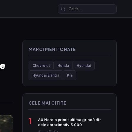
MARCI MENTIONATE
te
Chevrolet
Honda
Hyundai
Hyundai Elantra
Kia
CELE MAI CITITE
1
A0 Nord a primit ultima grindă din
cele aproximativ 5.000
Acum 3 zile