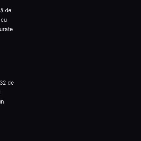
ță de
 cu
furate
732 de
i
un