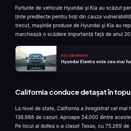
Furturile de vehicule Hyundai și Kia au scăzut pe
ținte predilecte pentru hoți din cauza vulnerabilit
trecut, mașinile produse de Hyundai și Kia au repr
marchează o scădere importantă față de anul 202
RECOMANDARI
Hyundai Elantra este cea mai fu
California conduce detașat în topul
La nivel de state, California a înregistrat cel ma
136.988 de cazuri. Aproape 54.000 dintre acestea
Pe locul al doilea s-a clasat Texas, cu 75.269 de f