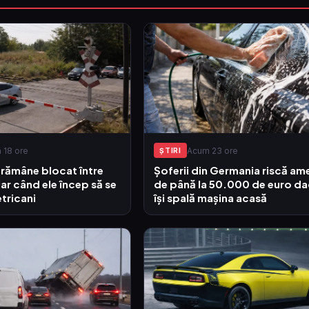
 18 ore
Acum 23 ore
ŞTIRI
 rămâne blocat între
Șoferii din Germania riscă am
iar când ele încep să se
de până la 50.000 de euro d
etricani
își spală mașina acasă