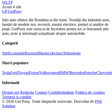
WLTP
Acum 4 zile
GP
Get
Pony
Știri auto zilnice din România și din lume. Noutăți din industria auto,
lansări de modele noi, recenzii, mașini electrice, prețuri și analize de
piață. GetPony este sursa ta de încredere pentru tot ce înseamnă știri
auto, teste și informații actualizate despre automobile.
Categorii
Ştiri
Economie
Recenzii
Mașini electrice
Tehnologie
Marci populare
Tesla
Ford
Toyota
Ferrari
Volkswagen
BMW
Mercedes
Porsche
Chevrolet
Informatii
Despre noi
Redactia
Contact
Confidentialitate
Politica de cookies
Termeni si conditii
© 2026 Get Pony. Toate drepturile rezervate.
Dezvoltat de
PSK
Solution