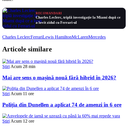
RECOMANDARI
Charles Leclerc, triplă investigație la Miami după ce
a lovit zidul cu Ferrari-ul
Charles Leclerc
Ferrari
Lewis Hamilton
McLaren
Mercedes
Articole similare
Ştiri
Acum 28 min
Mai are sens o mașină nouă fără hibrid în 2026?
Ştiri
Acum 11 ore
Poliția din Dunellen a aplicat 74 de amenzi în 6 ore
Ştiri
Acum 12 ore