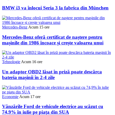
BMW i3 va înlocui Seria 3 la fabrica din München
Mercedes-Benz
Acum 15 ore
Mercedes-Benz oferă certificat de naștere pentru
mașinile din 1986 încoace și crește valoarea unui
Tehnologie
Acum 16 ore
Un adaptor OBD2 lăsat în priză poate descărca
bateria mașinii în 2-4 zile
Economie
Acum 17 ore
Vânzările Ford de vehicule electrice au scăzut cu
74,9% în iulie pe piața din SUA