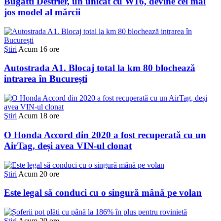
Bugatti Destrier, un unicat cu W16, devine cel mai
jos model al mărcii
Ştiri
Acum 16 ore
Autostrada A1. Blocaj total la km 80 blochează
intrarea în București
Ştiri
Acum 18 ore
O Honda Accord din 2020 a fost recuperată cu un
AirTag, deși avea VIN-ul clonat
Ştiri
Acum 20 ore
Este legal să conduci cu o singură mână pe volan
Ştiri
Acum 20 ore