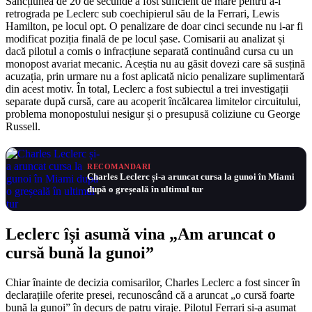
Sancțiunea de 20 de secunde a fost suficient de mare pentru a-l
retrograda pe Leclerc sub coechipierul său de la Ferrari, Lewis
Hamilton, pe locul opt. O penalizare de doar cinci secunde nu i-ar fi
modificat poziția finală de pe locul șase. Comisarii au analizat și
dacă pilotul a comis o infracțiune separată continuând cursa cu un
monopost avariat mecanic. Aceștia nu au găsit dovezi care să susțină
acuzația, prin urmare nu a fost aplicată nicio penalizare suplimentară
din acest motiv. În total, Leclerc a fost subiectul a trei investigații
separate după cursă, care au acoperit încălcarea limitelor circuitului,
problema monopostului nesigur și o presupusă coliziune cu George
Russell.
RECOMANDARI
Charles Leclerc și-a aruncat cursa la gunoi în Miami
după o greșeală în ultimul tur
Leclerc își asumă vina „Am aruncat o
cursă bună la gunoi”
Chiar înainte de decizia comisarilor, Charles Leclerc a fost sincer în
declarațiile oferite presei, recunoscând că a aruncat „o cursă foarte
bună la gunoi” în decurs de patru viraje. Pilotul Ferrari și-a asumat