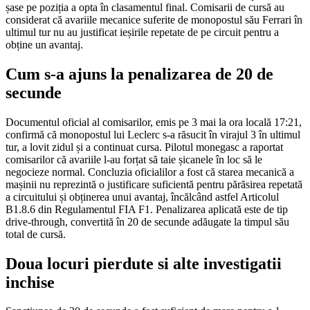
șase pe poziția a opta în clasamentul final. Comisarii de cursă au
considerat că avariile mecanice suferite de monopostul său Ferrari în
ultimul tur nu au justificat ieșirile repetate de pe circuit pentru a
obține un avantaj.
Cum s-a ajuns la penalizarea de 20 de
secunde
Documentul oficial al comisarilor, emis pe 3 mai la ora locală 17:21,
confirmă că monopostul lui Leclerc s-a răsucit în virajul 3 în ultimul
tur, a lovit zidul și a continuat cursa. Pilotul monegasc a raportat
comisarilor că avariile l-au forțat să taie șicanele în loc să le
negocieze normal. Concluzia oficialilor a fost că starea mecanică a
mașinii nu reprezintă o justificare suficientă pentru părăsirea repetată
a circuitului și obținerea unui avantaj, încălcând astfel Articolul
B1.8.6 din Regulamentul FIA F1. Penalizarea aplicată este de tip
drive-through, convertită în 20 de secunde adăugate la timpul său
total de cursă.
Doua locuri pierdute si alte investigatii
inchise