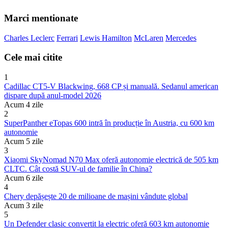
Marci mentionate
Charles Leclerc
Ferrari
Lewis Hamilton
McLaren
Mercedes
Cele mai citite
1
Cadillac CT5-V Blackwing, 668 CP și manuală. Sedanul american
dispare după anul-model 2026
Acum 4 zile
2
SuperPanther eTopas 600 intră în producție în Austria, cu 600 km
autonomie
Acum 5 zile
3
Xiaomi SkyNomad N70 Max oferă autonomie electrică de 505 km
CLTC. Cât costă SUV-ul de familie în China?
Acum 6 zile
4
Chery depășește 20 de milioane de mașini vândute global
Acum 3 zile
5
Un Defender clasic convertit la electric oferă 603 km autonomie