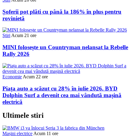
Șoferii pot plăti cu până la 186% în plus pentru
rovinietă
Ştiri
Acum 21 ore
MINI folosește un Countryman nelansat la Rebelle
Rally 2026
Economie
Acum 22 ore
Piața auto a scăzut cu 28% în iulie 2026. BYD
Dolphin Surf a devenit cea mai vândută mașină
electrică
Ultimele stiri
Mașini electrice
Acum 11 ore