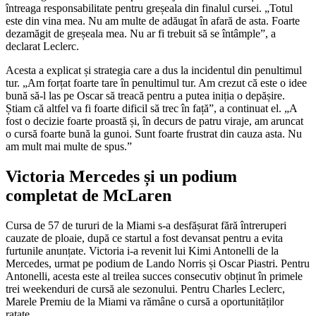
întreaga responsabilitate pentru greșeala din finalul cursei. „Totul
este din vina mea. Nu am multe de adăugat în afară de asta. Foarte
dezamăgit de greșeala mea. Nu ar fi trebuit să se întâmple”, a
declarat Leclerc.
Acesta a explicat și strategia care a dus la incidentul din penultimul
tur. „Am forțat foarte tare în penultimul tur. Am crezut că este o idee
bună să-l las pe Oscar să treacă pentru a putea iniția o depășire.
Știam că altfel va fi foarte dificil să trec în față”, a continuat el. „A
fost o decizie foarte proastă și, în decurs de patru viraje, am aruncat
o cursă foarte bună la gunoi. Sunt foarte frustrat din cauza asta. Nu
am mult mai multe de spus.”
Victoria Mercedes și un podium
completat de McLaren
Cursa de 57 de tururi de la Miami s-a desfășurat fără întreruperi
cauzate de ploaie, după ce startul a fost devansat pentru a evita
furtunile anunțate. Victoria i-a revenit lui Kimi Antonelli de la
Mercedes, urmat pe podium de Lando Norris și Oscar Piastri. Pentru
Antonelli, acesta este al treilea succes consecutiv obținut în primele
trei weekenduri de cursă ale sezonului. Pentru Charles Leclerc,
Marele Premiu de la Miami va rămâne o cursă a oportunităților
ratate.