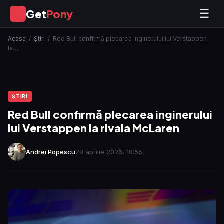
Get
Pony
☰
GP
Acasa
/
Ştiri
/
Red Bull confirmă plecarea inginerului lui Verstappen
la…
ŞTIRI
Red Bull confirmă plecarea inginerului
lui Verstappen la rivala McLaren
Andrei Popescu
28 aprilie 2026, 18:55