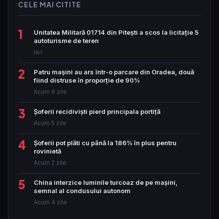
CELE MAI CITITE
1
Unitatea Militară 01714 din Pitești a scos la licitație 5
autoturisme de teren
Ieri
2
Patru mașini au ars într-o parcare din Oradea, două
fiind distruse în proporție de 90%
Acum 6 zile
3
Șoferii recidiviști pierd principala portiță
Acum 5 zile
4
Șoferii pot plăti cu până la 186% în plus pentru
rovinietă
Acum 2 zile
5
China interzice luminile turcoaz de pe mașini,
semnal al condusului autonom
Acum 4 zile