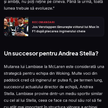
și ambiții, nu poți reține pe cineva. Până la urmă, toată
lumea trebuie să evolueze.”
RECOMANDARI
Jos Verstappen lămurește viitorul lui Max în
F1 după plecarea inginerului cheie
Un succesor pentru Andrea Stella?
Mutarea lui Lambiase la McLaren este considerată una
strategică pentru echipa din Woking. Multe voci din
paddock cred că inginerul ar putea fi, pe termen lung,
succesorul actualului director de echipă, Andrea
Stella. Lambiase provine dintr-un mediu sportiv similar
cu cel al lui Stella, ceea ce face ca noul său rol să fie
cu atât mai important în structura viitoare a echipei