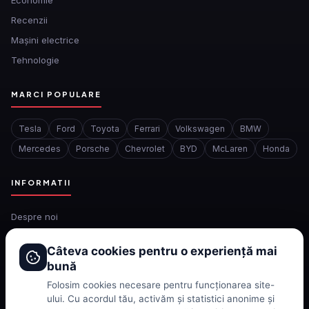
Economie
Recenzii
Mașini electrice
Tehnologie
MARCI POPULARE
Tesla
Ford
Toyota
Ferrari
Volkswagen
BMW
Mercedes
Porsche
Chevrolet
BYD
McLaren
Honda
INFORMATII
Despre noi
Redactia
Câteva cookies pentru o experiență mai
Contact
bună
Confidentialitate
Folosim cookies necesare pentru funcționarea site-
Politica de cookies
ului. Cu acordul tău, activăm și statistici anonime și