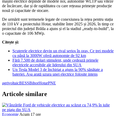
mașini electrice depinde de modele noi, autonomie WLTP sau viteze
de încărcare, dar și de rapiditatea cu care rețeaua primește producție
nouă și capacitate de stocare.
De urmărit sunt termenele legate de conexiunea la rețea pentru stația
de 110 kV a proiectului Hotar, stabilite între 2025 și 2026, în timp ce
proiectul din județul Brăila a ajuns și el la stadiul „ready-to-build”, la
o capacitate de 106 MWp.
Citește și:
Scuterele electrice devin un rival serios în oraș. Ce trei modele
cu până la 3000W oferă autonomie de 92 km
Fără 7.500 de dolari stimulent, unde cedează primele
electricele accesibile ale liderului din SUA
Un Tesla Model 3 de închiriat a ajuns la 90% sănătate a
bateriei. Așa arată uzura unei electrice folosite intens
agrivoltaic
BESS
Bihor
Hotar
PNE
Articole similare
Economie
Acum 17 ore