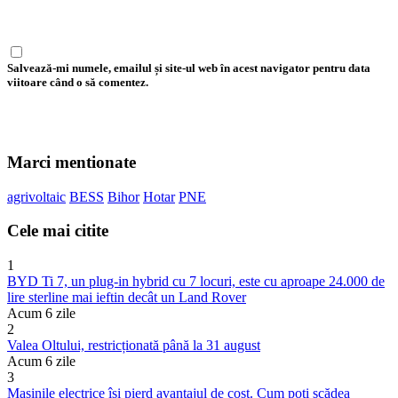
Salvează-mi numele, emailul și site-ul web în acest navigator pentru data
viitoare când o să comentez.
Marci mentionate
agrivoltaic
BESS
Bihor
Hotar
PNE
Cele mai citite
1
BYD Ti 7, un plug-in hybrid cu 7 locuri, este cu aproape 24.000 de
lire sterline mai ieftin decât un Land Rover
Acum 6 zile
2
Valea Oltului, restricționată până la 31 august
Acum 6 zile
3
Mașinile electrice își pierd avantajul de cost. Cum poți scădea