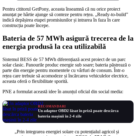
Pentru cititorul GetPony, aceasta înseamnă că nu orice proiect
anunțat pe hârtie ajunge să conteze pentru rețea. „Ready-to-build”
indică depășirea etapei promisiunilor și intrarea în faza în care
construcția poate începe.
Bateria de 57 MWh asigură trecerea de la
energia produsă la cea utilizabilă
Sistemul BESS de 57 MWh diferențiază acest proiect de un parc
solar clasic. Panourile produc energie sub soare; bateria păstrează o
parte din energie pentru momentele cu vârfuri de consum. Într-o
rețea care trebuie să acomodeze și încărcarea vehiculelor electrice,
aceasta oferă o flexibilitate sporită.
PNE a formulat această idee în anunțul oficial din social media:
RECOMANDARI
Un adaptor OBD2 lăsat în priză poate descărca
bateria mașinii în 2-4 zile
„Prin integrarea energiei solare cu potențialul agricol și