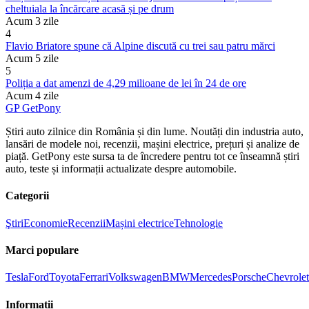
cheltuiala la încărcare acasă și pe drum
Acum 3 zile
4
Flavio Briatore spune că Alpine discută cu trei sau patru mărci
Acum 5 zile
5
Poliția a dat amenzi de 4,29 milioane de lei în 24 de ore
Acum 4 zile
GP
Get
Pony
Știri auto zilnice din România și din lume. Noutăți din industria auto,
lansări de modele noi, recenzii, mașini electrice, prețuri și analize de
piață. GetPony este sursa ta de încredere pentru tot ce înseamnă știri
auto, teste și informații actualizate despre automobile.
Categorii
Ştiri
Economie
Recenzii
Mașini electrice
Tehnologie
Marci populare
Tesla
Ford
Toyota
Ferrari
Volkswagen
BMW
Mercedes
Porsche
Chevrolet
Informatii