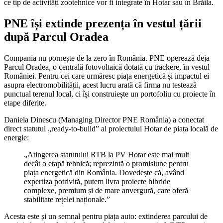
ce tip de activități zootehnice vor fi integrate în Hotar sau în Brăila.
PNE își extinde prezența în vestul țării
după Parcul Oradea
Compania nu pornește de la zero în România. PNE operează deja
Parcul Oradea, o centrală fotovoltaică dotată cu trackere, în vestul
României. Pentru cei care urmăresc piața energetică și impactul ei
asupra electromobilității, acest lucru arată că firma nu testează
punctual terenul local, ci își construiește un portofoliu cu proiecte în
etape diferite.
Daniela Dinescu (Managing Director PNE România) a conectat
direct statutul „ready-to-build” al proiectului Hotar de piața locală de
energie:
„Atingerea statutului RTB la PV Hotar este mai mult
decât o etapă tehnică; reprezintă o promisiune pentru
piața energetică din România. Dovedește că, având
expertiza potrivită, putem livra proiecte hibride
complexe, premium și de mare anvergură, care oferă
stabilitate rețelei naționale.”
Acesta este și un semnal pentru piața auto: extinderea parcului de