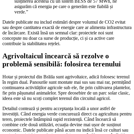
susținerea acesteia cu un sistem BESS de 57 MWh, ne
asigurăm că energia pe care o generăm este fiabilă și
verde.”
Datele publicate nu includ estimări despre volumul de CO2 evitat
sau despre cantitatea exactă de energie care ar alimenta infrastructura
de încărcare. Există însă un semnal clar: proiectele noi sunt
concepute nu doar ca surse de producție, ci și ca active care
contribuie la stabilitatea rețelei.
Agrivoltaicul încearcă să rezolve o
problemă sensibilă: folosirea terenului
Hotar și proiectul din Brăila sunt agrivoltaice, adică folosesc terenul
în regim dual. Panourile sunt montate mai sus sau mai rar, permițând
continuarea activităților agricole sub ele, fie prin cultivarea plantelor,
fie prin pășunatul animalelor. Spre deosebire de un parc solar clasic,
ideea este să nu scoți complet terenul din circuitul agricol.
Detaliul contează și pentru acceptanța locală a unor astfel de
investiții. Când energia verde concurează direct cu agricultura pentru
teren, proiectele întâmpină rapid rezistență. Când încearcă să
combine cele două utilizări, ecuația devine mai ușor de susținut
economic. Datele publicate până acum nu indică însă ce culturi sau