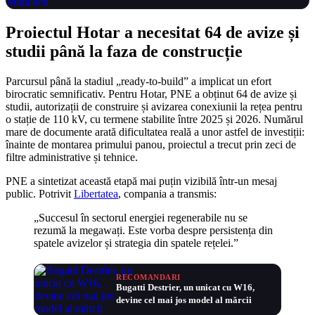
Proiectul Hotar a necesitat 64 de avize și
studii până la faza de construcție
Parcursul până la stadiul „ready-to-build” a implicat un efort
birocratic semnificativ. Pentru Hotar, PNE a obținut 64 de avize și
studii, autorizații de construire și avizarea conexiunii la rețea pentru
o stație de 110 kV, cu termene stabilite între 2025 și 2026. Numărul
mare de documente arată dificultatea reală a unor astfel de investiții:
înainte de montarea primului panou, proiectul a trecut prin zeci de
filtre administrative și tehnice.
PNE a sintetizat această etapă mai puțin vizibilă într-un mesaj
public. Potrivit
Libertatea
, compania a transmis:
„Succesul în sectorul energiei regenerabile nu se
rezumă la megawați. Este vorba despre persistența din
spatele avizelor și strategia din spatele rețelei.”
RECOMANDARI
Bugatti Destrier, un unicat cu W16,
devine cel mai jos model al mărcii