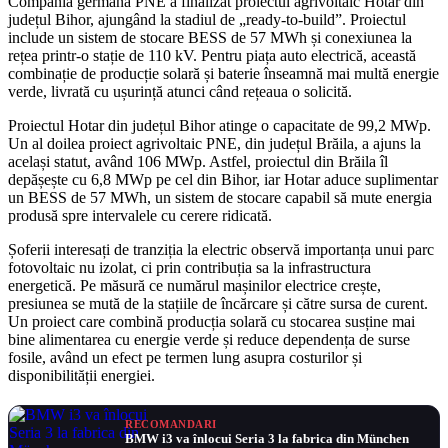
Compania germană PNE a finalizat proiectul agrivoltaic Hotar din
județul Bihor, ajungând la stadiul de „ready-to-build”. Proiectul
include un sistem de stocare BESS de 57 MWh și conexiunea la
rețea printr-o stație de 110 kV. Pentru piața auto electrică, această
combinație de producție solară și baterie înseamnă mai multă energie
verde, livrată cu ușurință atunci când rețeaua o solicită.
Proiectul Hotar din județul Bihor atinge o capacitate de 99,2 MWp.
Un al doilea proiect agrivoltaic PNE, din județul Brăila, a ajuns la
același statut, având 106 MWp. Astfel, proiectul din Brăila îl
depășește cu 6,8 MWp pe cel din Bihor, iar Hotar aduce suplimentar
un BESS de 57 MWh, un sistem de stocare capabil să mute energia
produsă spre intervalele cu cerere ridicată.
Șoferii interesați de tranziția la electric observă importanța unui parc
fotovoltaic nu izolat, ci prin contribuția sa la infrastructura
energetică. Pe măsură ce numărul mașinilor electrice crește,
presiunea se mută de la stațiile de încărcare și către sursa de curent.
Un proiect care combină producția solară cu stocarea susține mai
bine alimentarea cu energie verde și reduce dependența de surse
fosile, având un efect pe termen lung asupra costurilor și
disponibilității energiei.
RECOMANDARI
BMW i3 va înlocui Seria 3 la fabrica din München