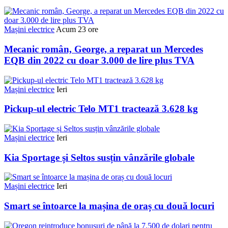
Mașini electrice
Acum 23 ore
Mecanic român, George, a reparat un Mercedes
EQB din 2022 cu doar 3.000 de lire plus TVA
Mașini electrice
Ieri
Pickup-ul electric Telo MT1 tractează 3.628 kg
Mașini electrice
Ieri
Kia Sportage și Seltos susțin vânzările globale
Mașini electrice
Ieri
Smart se întoarce la mașina de oraș cu două locuri