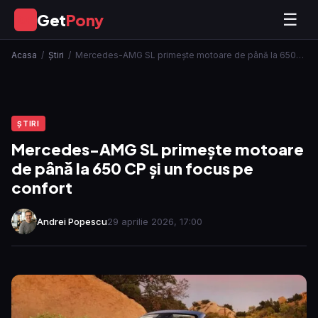
Get
Pony
☰
GP
Acasa
/
Ştiri
/
Mercedes-AMG SL primește motoare de până la 650…
ŞTIRI
Mercedes-AMG SL primește motoare
de până la 650 CP și un focus pe
confort
Andrei Popescu
29 aprilie 2026, 17:00