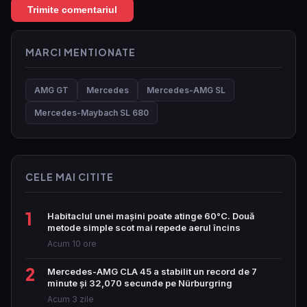
MARCI MENTIONATE
AMG GT
Mercedes
Mercedes-AMG SL
Mercedes-Maybach SL 680
CELE MAI CITITE
1
Habitaclul unei mașini poate atinge 60°C. Două
metode simple scot mai repede aerul încins
Acum 10 ore
2
Mercedes-AMG CLA 45 a stabilit un record de 7
minute și 32,070 secunde pe Nürburgring
Acum 3 zile