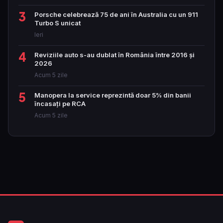
3
Porsche celebrează 75 de ani în Australia cu un 911
Turbo S unicat
Ieri
4
Reviziile auto s-au dublat în România între 2016 și
2026
Acum 5 zile
5
Manopera la service reprezintă doar 5% din banii
încasați pe RCA
Acum 5 zile