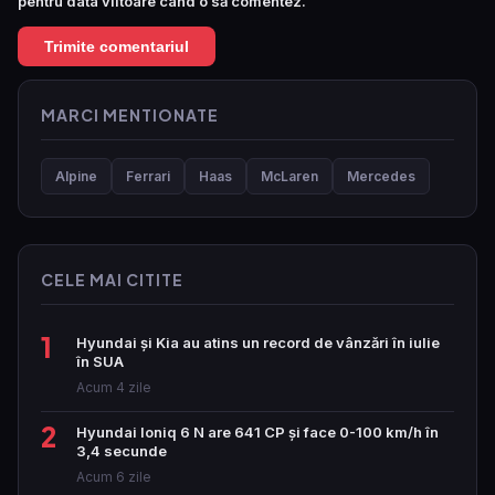
pentru data viitoare când o să comentez.
MARCI MENTIONATE
Alpine
Ferrari
Haas
McLaren
Mercedes
CELE MAI CITITE
1
Hyundai și Kia au atins un record de vânzări în iulie
în SUA
Acum 4 zile
2
Hyundai Ioniq 6 N are 641 CP și face 0-100 km/h în
3,4 secunde
Acum 6 zile