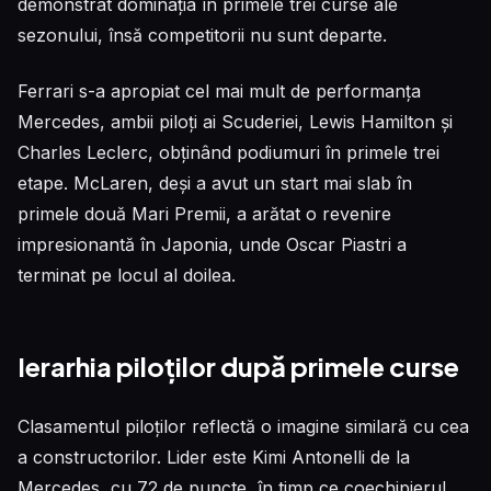
demonstrat dominația în primele trei curse ale
sezonului, însă competitorii nu sunt departe.
Ferrari s-a apropiat cel mai mult de performanța
Mercedes, ambii piloți ai Scuderiei, Lewis Hamilton și
Charles Leclerc, obținând podiumuri în primele trei
etape. McLaren, deși a avut un start mai slab în
primele două Mari Premii, a arătat o revenire
impresionantă în Japonia, unde Oscar Piastri a
terminat pe locul al doilea.
Ierarhia piloților după primele curse
Clasamentul piloților reflectă o imagine similară cu cea
a constructorilor. Lider este Kimi Antonelli de la
Mercedes, cu 72 de puncte, în timp ce coechipierul