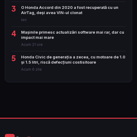
3
O Honda Accord din 2020 a fost recuperată cu un
AirTag, deși avea VIN-ul clonat
Ieri
4
Mașinile primesc actualizări software mai rar, dar cu
impact mai mare
Acum 21 ore
5
Honda Civic de generația a zecea, cu motoare de 1.0
și 1.5 litri, riscă defecțiuni costisitoare
Acum 6 zile