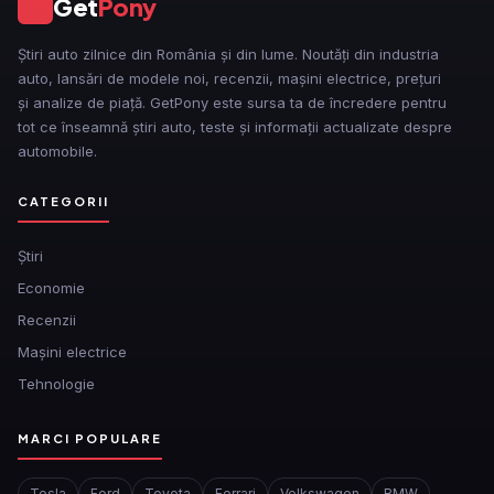
Get
Pony
GP
Știri auto zilnice din România și din lume. Noutăți din industria
auto, lansări de modele noi, recenzii, mașini electrice, prețuri
și analize de piață. GetPony este sursa ta de încredere pentru
tot ce înseamnă știri auto, teste și informații actualizate despre
automobile.
CATEGORII
Ştiri
Economie
Recenzii
Mașini electrice
Tehnologie
MARCI POPULARE
Tesla
Ford
Toyota
Ferrari
Volkswagen
BMW