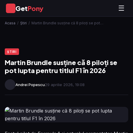
Get
Pony
☰
GP
Acasa
/
Ştiri
/
Martin Brundle susține că 8 piloți se pot…
ŞTIRI
Martin Brundle susține că 8 piloți se
pot lupta pentru titlul F1 în 2026
Andrei Popescu
29 aprilie 2026, 19:08