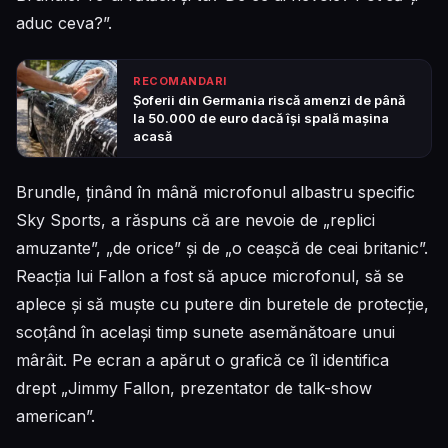
aduc ceva?”.
RECOMANDARI
Șoferii din Germania riscă amenzi de până
la 50.000 de euro dacă își spală mașina
acasă
Brundle, ținând în mână microfonul albastru specific
Sky Sports, a răspuns că are nevoie de „replici
amuzante”, „de orice” și de „o ceașcă de ceai britanic”.
Reacția lui Fallon a fost să apuce microfonul, să se
aplece și să muște cu putere din buretele de protecție,
scoțând în același timp sunete asemănătoare unui
mârâit. Pe ecran a apărut o grafică ce îl identifica
drept „Jimmy Fallon, prezentator de talk-show
american”.