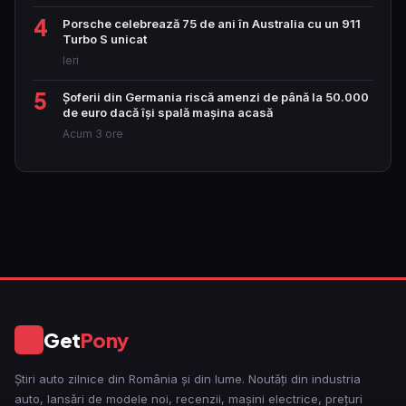
4
Porsche celebrează 75 de ani în Australia cu un 911
Turbo S unicat
Ieri
5
Șoferii din Germania riscă amenzi de până la 50.000
de euro dacă își spală mașina acasă
Acum 3 ore
Get
Pony
GP
Știri auto zilnice din România și din lume. Noutăți din industria
auto, lansări de modele noi, recenzii, mașini electrice, prețuri