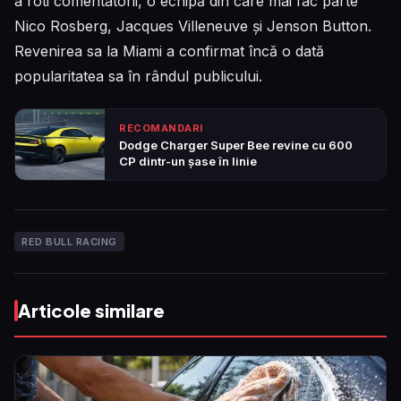
a roti comentatorii, o echipă din care mai fac parte
Nico Rosberg, Jacques Villeneuve și Jenson Button.
Revenirea sa la Miami a confirmat încă o dată
popularitatea sa în rândul publicului.
RECOMANDARI
Dodge Charger Super Bee revine cu 600
CP dintr-un șase în linie
RED BULL RACING
Articole similare