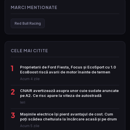
MARCI MENTIONATE
Red Bull Racing
CELE MAI CITITE
1
Proprietarii de Ford Fiesta, Focus și EcoSport cu 1.0
EcoBoost riscă avarii de motor înainte de termen
Acum 4 zile
2
CNAIR avertizează asupra unor cuie sudate aruncate
pe A2. Ce risc apare la viteza de autostradă
Ieri
3
Mașinile electrice își pierd avantajul de cost. Cum
poți scădea cheltuiala la încărcare acasă și pe drum
Acum 5 zile