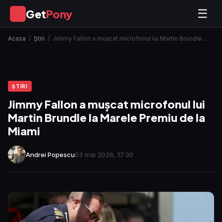
Get
Pony
☰
GP
Acasa
/
Ştiri
/
Jimmy Fallon a mușcat microfonul lui Martin Brundle…
ŞTIRI
Jimmy Fallon a mușcat microfonul lui
Martin Brundle la Marele Premiu de la
Miami
Andrei Popescu
03 mai 2026, 17:30