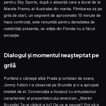
pentru Sky Sports, după o absență care a durat de la
Marele Premiu al Australiei din martie. Plimbarea sa pe
grila de start, un segment de aproximativ 15 minute de
haos controlat, este renumită pentru densitatea de
celebrități prezente, iar ediția din Florida nu a făcut
excepție.
Dialogul și momentul neașteptat pe
grilă
Purtând o cămașă albă Prada și ochelari de soare,
Jimmy Fallon l-a observat pe Brundle și s-a apropiat
imediat de el. Conversația a început cu entuziasmul
caracteristic al prezentatorului american: „Martin
Brundle! Te-ai rătăcit și tu? De ce ai nevoie? Pot să-ți