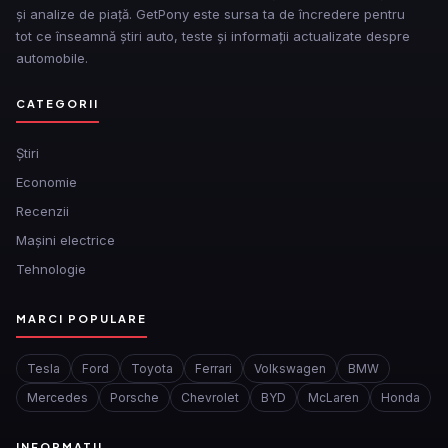
și analize de piață. GetPony este sursa ta de încredere pentru
tot ce înseamnă știri auto, teste și informații actualizate despre
automobile.
CATEGORII
Ştiri
Economie
Recenzii
Mașini electrice
Tehnologie
MARCI POPULARE
Tesla
Ford
Toyota
Ferrari
Volkswagen
BMW
Mercedes
Porsche
Chevrolet
BYD
McLaren
Honda
INFORMATII