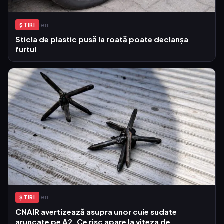
Ieri
ŞTIRI
Sticla de plastic pusă la roată poate declanșa
furtul
Ieri
ŞTIRI
CNAIR avertizează asupra unor cuie sudate
aruncate pe A2. Ce risc apare la viteza de