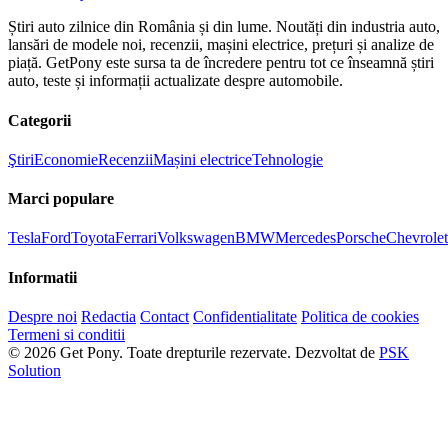
Știri auto zilnice din România și din lume. Noutăți din industria auto,
lansări de modele noi, recenzii, mașini electrice, prețuri și analize de
piață. GetPony este sursa ta de încredere pentru tot ce înseamnă știri
auto, teste și informații actualizate despre automobile.
Categorii
Ştiri
Economie
Recenzii
Mașini electrice
Tehnologie
Marci populare
Tesla
Ford
Toyota
Ferrari
Volkswagen
BMW
Mercedes
Porsche
Chevrolet
Informatii
Despre noi
Redactia
Contact
Confidentialitate
Politica de cookies
Termeni si conditii
© 2026 Get Pony. Toate drepturile rezervate.
Dezvoltat de
PSK
Solution