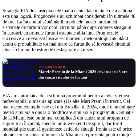
Strategia FIA de a aștepta cele mai recente date înainte de a acționa
este una logică. Prognozele s-au schimbat considerabil în ultimele 48
de ore. La începutul săptămânii, modelele meteo indicau că
sistemele de furtuni vor ocoli circuitul până după căderea steagului
în carouri, cu primele furtuni așteptate abia luni. Prognozele
succesive au devansat însă acest moment, meteorologii calculând
acum o probabilitate tot mai mare ca furtunile să lovească circuitul
chiar în timpul ferestrei de desfășurare a cursei.
RECOMANDARI
Marele Premiu de la Miami 2026 devansat cu 3 ore
din cauza riscului de furtuni
FIA are autoritatea de a schimba programul pentru a evita vremea
nefavorabilă, o măsură aplicată și la alte Mari Premii în trecut. Cel
mai recent exemplu este cel din Brazilia, în 2024, unde o amenințare
meteo similară a dus la o modificare similară a programului. Situația
de la Miami este puțin mai complicată din cauza unui program de
suport mai încărcat, specific unui weekend de sprint, dar forul
mondial știe cum să gestioneze astfel de situații. Ironia este că orice
ploaie care ar cădea duminică la Miami ar reprezenta pentru mulți