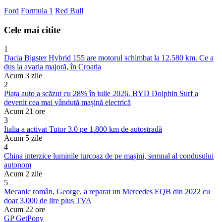
Ford
Formula 1
Red Bull
Cele mai citite
1
Dacia Bigster Hybrid 155 are motorul schimbat la 12.580 km. Ce a
dus la avaria majoră, în Croația
Acum 3 zile
2
Piața auto a scăzut cu 28% în iulie 2026. BYD Dolphin Surf a
devenit cea mai vândută mașină electrică
Acum 21 ore
3
Italia a activat Tutor 3.0 pe 1.800 km de autostradă
Acum 5 zile
4
China interzice luminile turcoaz de pe mașini, semnal al condusului
autonom
Acum 2 zile
5
Mecanic român, George, a reparat un Mercedes EQB din 2022 cu
doar 3.000 de lire plus TVA
Acum 22 ore
GP
Get
Pony