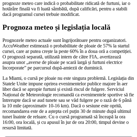
prognoze meteo care indică o probabilitate ridicată de furtuni, iar o
hotărâre finală va fi luată sâmbătă, după calificări, pentru a stabili
dacă programul cursei trebuie modificat.
Prognoza meteo și legislația locală
Prognozele meteo actuale sunt îngrijorătoare pentru organizatori.
AccuWeather estimează o probabilitate de ploaie de 57% la startul
cursei, care ar putea crește la peste 60% în a doua oră a competiției.
O prognoză separată, utilizată intern de către FIA, avertizează
asupra unor „averse de ploaie pe scară largă și furtuni electrice
încorporate” pe parcursul după-amiezii de duminică.
La Miami, o cursă pe ploaie nu este singura problemă. Legislația din
Statele Unite impune oprirea evenimentelor publice majore în aer
liber dacă se apropie furtuni și există riscul de fulgere. Serviciul
Național de Meteorologie recomandă ca evenimentele sportive să fie
întrerupte dacă se aud tunete sau se văd fulgere pe o rază de 6 până
la 10 mile (aproximativ 10-16 km). Dacă o sesiune este oprită,
recomandarea este de a aștepta cel puțin 30 de minute după ultimul
tunet înainte de reluare. Cu o cursă programată să înceapă la ora
16:00, ora locală, și cu apusul în jur de ora 20:00, timpul devine o
resursă limitată.