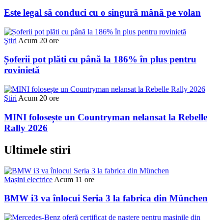
Este legal să conduci cu o singură mână pe volan
Ştiri
Acum 20 ore
Șoferii pot plăti cu până la 186% în plus pentru
rovinietă
Ştiri
Acum 20 ore
MINI folosește un Countryman nelansat la Rebelle
Rally 2026
Ultimele stiri
Mașini electrice
Acum 11 ore
BMW i3 va înlocui Seria 3 la fabrica din München