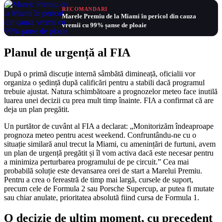
RECOMANDARI
Marele Premiu de la Miami în pericol din cauza
vremii cu 99% șanse de ploaie
Planul de urgență al FIA
După o primă discuție internă sâmbătă dimineață, oficialii vor
organiza o ședință după calificări pentru a stabili dacă programul
trebuie ajustat. Natura schimbătoare a prognozelor meteo face inutilă
luarea unei decizii cu prea mult timp înainte. FIA a confirmat că are
deja un plan pregătit.
Un purtător de cuvânt al FIA a declarat: „Monitorizăm îndeaproape
prognoza meteo pentru acest weekend. Confruntându-ne cu o
situație similară anul trecut la Miami, cu amenințări de furtuni, avem
un plan de urgență pregătit și îl vom activa dacă este necesar pentru
a minimiza perturbarea programului de pe circuit.” Cea mai
probabilă soluție este devansarea orei de start a Marelui Premiu.
Pentru a crea o fereastră de timp mai largă, cursele de suport,
precum cele de Formula 2 sau Porsche Supercup, ar putea fi mutate
sau chiar anulate, prioritatea absolută fiind cursa de Formula 1.
O decizie de ultim moment, cu precedent