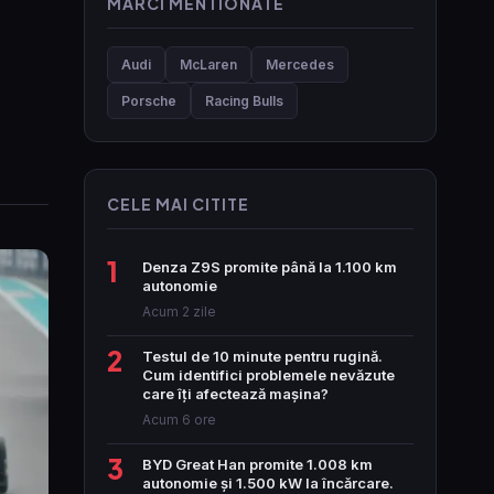
MARCI MENTIONATE
Audi
McLaren
Mercedes
Porsche
Racing Bulls
CELE MAI CITITE
1
Denza Z9S promite până la 1.100 km
autonomie
Acum 2 zile
2
Testul de 10 minute pentru rugină.
Cum identifici problemele nevăzute
care îți afectează mașina?
Acum 6 ore
3
BYD Great Han promite 1.008 km
autonomie și 1.500 kW la încărcare.