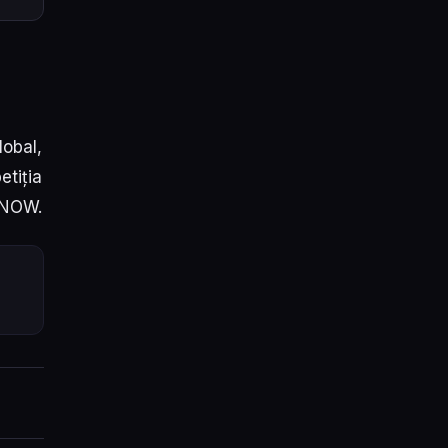
lobal,
etiția
i NOW.