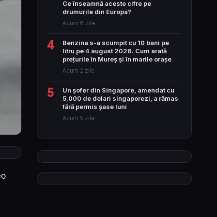
Ce înseamnă aceste cifre pe
drumurile din Europa?
Acum 6 zile
4
Benzina s-a scumpit cu 10 bani pe
litru pe 4 august 2026. Cum arată
prețurile în Mureș și în marile orașe
Acum 2 zile
5
Un șofer din Singapore, amendat cu
5.000 de dolari singaporezi, a rămas
fără permis șase luni
Acum 5 zile
eo