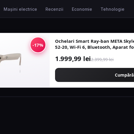
Mașini electrice
Recenzii
Economie
Tehnologie
Ochelari Smart Ray-ban META Sky
-17%
52-20, Wi-Fi 6, Bluetooth, Aparat fo
32GB Flash, Lentile cu Tranzitie
1.999,99 lei
2.399,99 lei
Cumpără