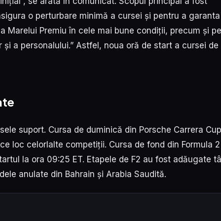
nițial”, se arată în comunicat. Scopul principal a fost
 asigura o perturbare minimă a cursei și pentru a garanta
ea Marelui Premiu în cele mai bune condiții, precum și p
lor și a personalului.” Astfel, noua oră de start a cursei de
ate
ursele suport. Cursa de duminică din Porsche Carrera Cu
e loc celorlalte competiții. Cursa de fond din Formula 2
tul la ora 09:25 ET. Etapele de F2 au fost adăugate tâ
dele anulate din Bahrain și Arabia Saudită.