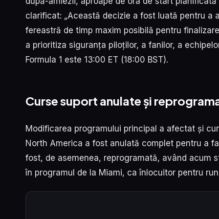
după-amiezii, aproape de ora de start planificată i
clarificat: „Această decizie a fost luată pentru a
fereastră de timp maxim posibilă pentru finalizar
a prioritiza siguranța piloților, a fanilor, a echipe
Formula 1 este 13:00 ET (18:00 BST).
Curse suport anulate și reprogram
Modificarea programului principal a afectat și c
North America a fost anulată complet pentru a fac
fost, de asemenea, reprogramată, având acum star
în programul de la Miami, ca înlocuitor pentru run