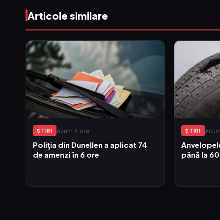
Articole similare
Acum 4 ore
Acum
ŞTIRI
ŞTIRI
Poliția din Dunellen a aplicat 74
Anvelopele
de amenzi în 6 ore
până la 6