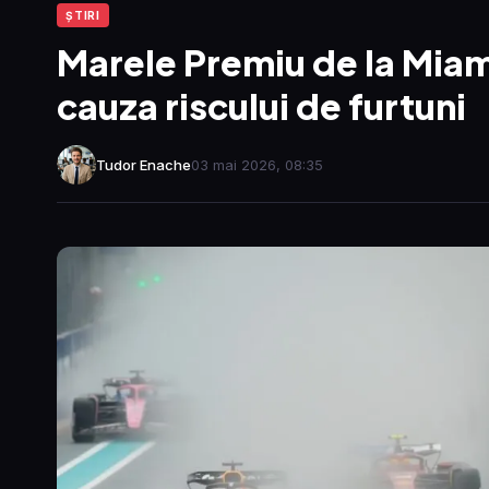
ŞTIRI
Marele Premiu de la Miam
cauza riscului de furtuni
Tudor Enache
03 mai 2026, 08:35