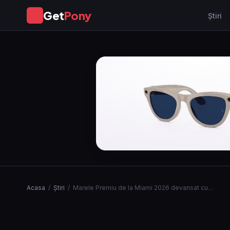
Get
Pony
GP
Ştiri
Acasa
/
Ştiri
/
Marele Premiu de la Miami 2026 devansat cu…