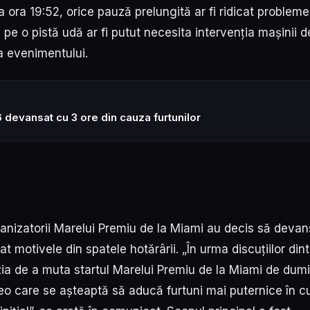
 ora 19:52, orice pauză prelungită ar fi ridicat probleme
 pe o pistă udă ar fi putut necesita intervenția mașinii d
a evenimentului.
devansat cu 3 ore din cauza furtunilor
ganizatorii Marelui Premiu de la Miami au decis să deva
cat motivele din spatele hotărârii. „În urma discuțiilor din
zia de a muta startul Marelui Premiu de la Miami de dum
eo care se așteaptă să aducă furtuni mai puternice în c