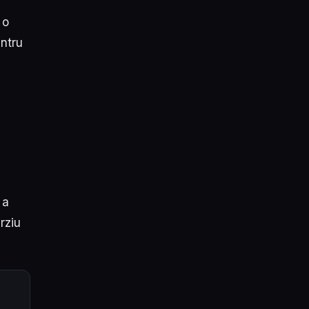
 o
entru
p
 a
rziu