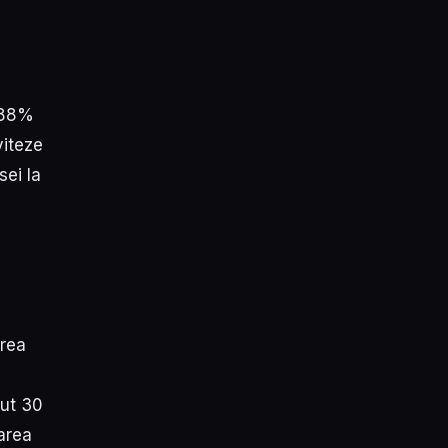
e 88%
viteze
sei la
area
cut 30
uarea