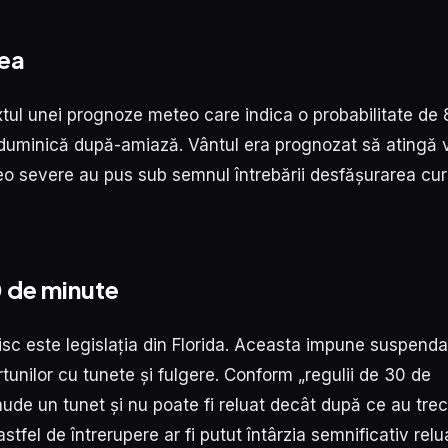
ea
xtul unei prognoze meteo care indica o probabilitate d
 duminică după-amiază. Vântul era prognozat să atingă 
eo severe au pus sub semnul întrebării desfășurarea cur
0 de minute
risc este legislația din Florida. Aceasta impune suspend
urtunilor cu tunete și fulgere. Conform „regulii de 30 de
aude un tunet și nu poate fi reluat decât după ce au tre
astfel de întrerupere ar fi putut întârzia semnificativ rel