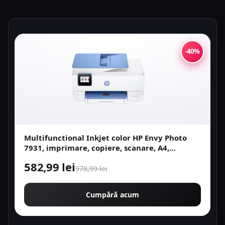
-40%
Multifunctional Inkjet color HP Envy Photo
7931, imprimare, copiere, scanare, A4,
wireless, ADF, 15 ppm alb-negru / 10 ppm
582,99 lei
color, Eligibil instant ink
978,99 lei
Cumpără acum