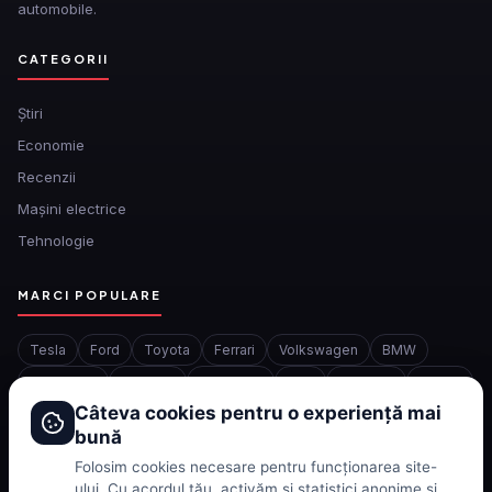
automobile.
CATEGORII
Ştiri
Economie
Recenzii
Mașini electrice
Tehnologie
MARCI POPULARE
Tesla
Ford
Toyota
Ferrari
Volkswagen
BMW
Mercedes
Porsche
Chevrolet
BYD
McLaren
Honda
Câteva cookies pentru o experiență mai
bună
INFORMATII
Folosim cookies necesare pentru funcționarea site-
ului. Cu acordul tău, activăm și statistici anonime și
Despre noi