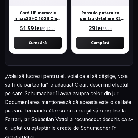
Card HP memorie
Pensula puternica
microSDHC 16GB Class
pentru detaliere K2
10 cu Adaptor SD
40,6 cm M325
51,99 lei
29 lei
89,12 lei
35 lei
Cumpără
Cumpără
„Voiai să lucrezi pentru el, voiai ca el să câștige, voiai
să fii de partea lui”, a adăugat Clear, descriind efectul
pe care Schumacher îl avea asupra celor din jur.
Documentarea menționează că aceasta este o calitate
pe care Fernando Alonso nu a reușit să o replice la
Ferrari, iar Sebastian Vettel a recunoscut deschis că s-
a luptat cu așteptările create de Schumacher în
același garaj.