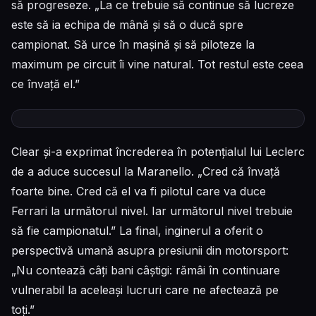
să progreseze. „La ce trebuie să continue să lucreze
este să ia echipa de mână și să o ducă spre
campionat. Să urce în mașină și să piloteze la
maximum pe circuit îi vine natural. Tot restul este ceea
ce învață el.”
Clear și-a exprimat încrederea în potențialul lui Leclerc
de a aduce succesul la Maranello. „Cred că învață
foarte bine. Cred că el va fi pilotul care va duce
Ferrari la următorul nivel. Iar următorul nivel trebuie
să fie campionatul.” La final, inginerul a oferit o
perspectivă umană asupra presiunii din motorsport:
„Nu contează câți bani câștigi: rămâi în continuare
vulnerabil la aceleași lucruri care ne afectează pe
toți.”