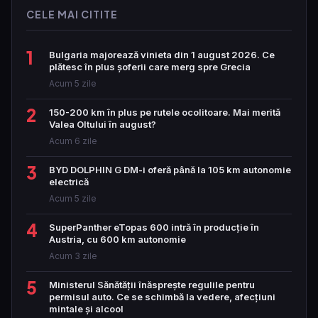
CELE MAI CITITE
1
Bulgaria majorează vinieta din 1 august 2026. Ce
plătesc în plus șoferii care merg spre Grecia
Acum 5 zile
2
150-200 km în plus pe rutele ocolitoare. Mai merită
Valea Oltului în august?
Acum 6 zile
3
BYD DOLPHIN G DM-i oferă până la 105 km autonomie
electrică
Acum 5 zile
4
SuperPanther eTopas 600 intră în producție în
Austria, cu 600 km autonomie
Acum 3 zile
5
Ministerul Sănătății înăsprește regulile pentru
permisul auto. Ce se schimbă la vedere, afecțiuni
mintale și alcool