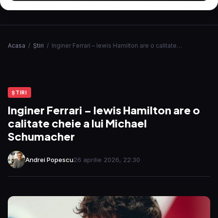
Acasa
/
Ştiri
/
Inginer Ferrari – lewis Hamilton are o calitate…
ŞTIRI
Inginer Ferrari – lewis Hamilton are o
calitate cheie a lui Michael
Schumacher
Andrei Popescu
26 aprilie 2026, 22:30