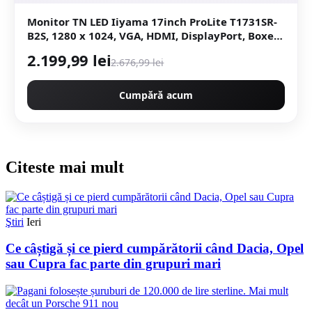
Monitor TN LED Iiyama 17inch ProLite T1731SR-
B2S, 1280 x 1024, VGA, HDMI, DisplayPort, Boxe,
Touchscreen (Negru)
2.199,99 lei
2.676,99 lei
Cumpără acum
Citeste mai mult
Ştiri
Ieri
Ce câștigă și ce pierd cumpărătorii când Dacia, Opel
sau Cupra fac parte din grupuri mari