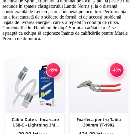
În cursa de Sprint, Hamilton a terminat pe locul șapte, la peste 21 de
secunde în spatele câștigătorului Lando Norris și la o distanță
considerabilă de Leclerc, care a încheiat pe locul trei. Performanța
nu a fost cauzată de o scădere de formă, ci de aceeași problemă
legată de livrarea energiei, care s-a repetat în condiții de cursă.
Comentariile lui Hamilton de după Sprint au arătat clar că se
așteaptă ca echipa să acționeze înainte de calificările pentru Marele
Premiu de duminică.
-19%
-18%
Cablu Date si Incarcare
Foarfeca pentru Tabla
USB-C - Lightning 3MK
300mm YT-1902
Hyper N, 27W, 1m, Alb