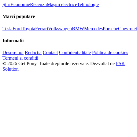
Ştiri
Economie
Recenzii
Mașini electrice
Tehnologie
Marci populare
Tesla
Ford
Toyota
Ferrari
Volkswagen
BMW
Mercedes
Porsche
Chevrolet
Informatii
Despre noi
Redactia
Contact
Confidentialitate
Politica de cookies
Termeni si conditii
© 2026 Get Pony. Toate drepturile rezervate.
Dezvoltat de
PSK
Solution