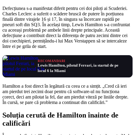
Defecțiunea s-a manifestat diferit pentru cei doi piloți ai Scuderiei.
Charles Leclerc a suferit o scădere bruscă de putere în porțiunea
finală dintre virajele 16 și 17, în singura sa încercare rapidă pe
pneuri soft din SQ3. În același timp, Lewis Hamilton s-a confruntat
cu aceeași problemă pe ambele linii drepte principale. Această
defecțiune a contribuit direct la diferența de patru zecimi dintre cei
doi coechipieri, permițându-i lui Max Verstappen să se intercaleze
între ei pe grila de start.
RECOMANDARI
Lewis Hamilton, pilotul Ferrari, ia startul de pe
locul 6 la Miami
Hamilton a fost direct în legătură cu ceea ce a simțit. „Cred că ieri
am pierdut trei zecimi doar pentru că software-ul nu funcționa
corect, deci am pilotat la fel, dar am pierdut viteză pe liniile drepte.
În cursă, se pare că problema a continuat din calificări.”
Soluția cerută de Hamilton înainte de
calificări