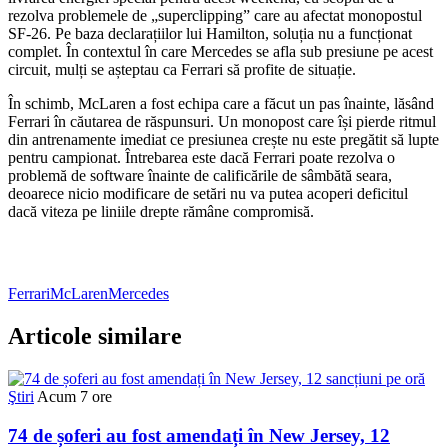
rezolva problemele de „superclipping” care au afectat monopostul
SF-26. Pe baza declarațiilor lui Hamilton, soluția nu a funcționat
complet. În contextul în care Mercedes se afla sub presiune pe acest
circuit, mulți se așteptau ca Ferrari să profite de situație.
În schimb, McLaren a fost echipa care a făcut un pas înainte, lăsând
Ferrari în căutarea de răspunsuri. Un monopost care își pierde ritmul
din antrenamente imediat ce presiunea crește nu este pregătit să lupte
pentru campionat. Întrebarea este dacă Ferrari poate rezolva o
problemă de software înainte de calificările de sâmbătă seara,
deoarece nicio modificare de setări nu va putea acoperi deficitul
dacă viteza pe liniile drepte rămâne compromisă.
Ferrari
McLaren
Mercedes
Articole similare
Ştiri
Acum 7 ore
74 de șoferi au fost amendați în New Jersey, 12