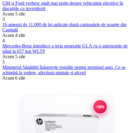
GM și Ford vorbesc mult mai puțin despre vehiculele electrice în
discuțiile cu investitorii
Acum 5 zile
3
16 amenzi de 11.000 de lei aplicate după controalele de noapte din
Capitală
Acum 4 zile
4
Mercedes-Benz introduce a treia generație GLA cu o autonomie de
până la 657 km WLTP
Acum 5 zile
5
Ministerul Sănătății înăsprește regulile pentru permisul auto. Ce se
schimbă la vedere, afecțiuni mintale și alcool
Acum 6 zile
-18%