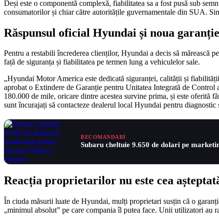
Deși este o componentă complexă, fiabilitatea sa a fost pusă sub semnul
consumatorilor și chiar către autoritățile guvernamentale din SUA. Simp
Răspunsul oficial Hyundai și noua garanți
Pentru a restabili încrederea clienților, Hyundai a decis să mărească p
față de siguranța și fiabilitatea pe termen lung a vehiculelor sale.
„Hyundai Motor America este dedicată siguranței, calității și fiabilit
aprobat o Extindere de Garanție pentru Unitatea Integrată de Control 
180.000 de mile, oricare dintre acestea survine prima, și este oferită fă
sunt încurajați să contacteze dealerul local Hyundai pentru diagnostic și
RECOMANDARI
Subaru cheltuie 9.650 de dolari pe marketi
Reacția proprietarilor nu este cea așteptat
În ciuda măsurii luate de Hyundai, mulți proprietari susțin că o garanți
„minimul absolut” pe care compania îl putea face. Unii utilizatori au ra