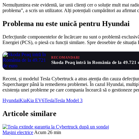
Nemulțumirea este evidentă, iar unii clienți cer o soluție mult mai rad
problema”, a scris un utilizator. Alți potențiali cumpărători au afirma
Problema nu este unică pentru Hyundai
Defecțiunile componentelor de încărcare nu sunt o problemă exclusivă 
Energiei (PCS), o piesă cu funcții similare. Spre deosebire de situația
RECOMANDARI
Skoda Peaq intră în România de la 49.721 
Recent, și modelul Tesla Cybertruck a atras atenția din cauza defecțiuni
Supercharger până la remedierea problemei. În cazul Hyundai, multiplel
existența unei probleme pe care compania încearcă să o gestioneze pentr
Hyundai
Kia
Kia EV6
Tesla
Tesla Model 3
Articole similare
Mașini electrice
Acum 26 min