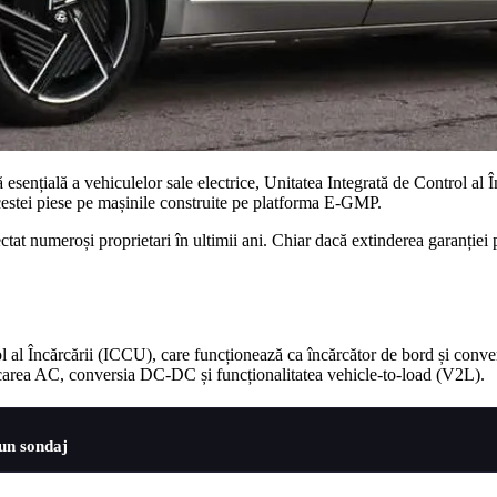
sențială a vehiculelor sale electrice, Unitatea Integrată de Control al
cestei piese pe mașinile construite pe platforma E-GMP.
at numeroși proprietari în ultimii ani. Chiar dacă extinderea garanției 
l al Încărcării (ICCU), care funcționează ca încărcător de bord și conve
ărcarea AC, conversia DC-DC și funcționalitatea vehicle-to-load (V2L).
 un sondaj