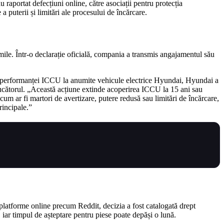
raportat defecțiuni online, către asociații pentru protecția
puterii și limitări ale procesului de încărcare.
 mile. Într-o declarație oficială, compania a transmis angajamentul său
e a performanței ICCU la anumite vehicule electrice Hyundai, Hyundai a
ucătorul. „Această acțiune extinde acoperirea ICCU la 15 ani sau
cum ar fi martori de avertizare, putere redusă sau limitări de încărcare,
rincipale.”
e platforme online precum Reddit, decizia a fost catalogată drept
 iar timpul de așteptare pentru piese poate depăși o lună.