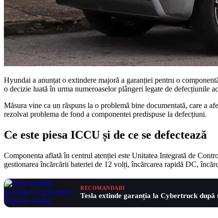
Hyundai a anunțat o extindere majoră a garanției pentru o componentă e
o decizie luată în urma numeroaselor plângeri legate de defecțiunile a
Măsura vine ca un răspuns la o problemă bine documentată, care a afect
rezolvat problema de fond a componentei predispuse la defecțiuni.
Ce este piesa ICCU și de ce se defectează
Componenta aflată în centrul atenției este Unitatea Integrată de Contro
gestionarea încărcării bateriei de 12 volți, încărcarea rapidă DC, înc
RECOMANDARI
Tesla extinde garanția la Cybertruck după