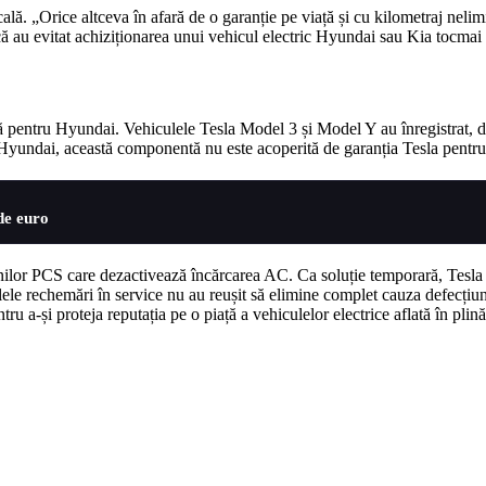
icală. „Orice altceva în afară de o garanție pe viață și cu kilometraj ne
t că au evitat achiziționarea unui vehicul electric Hyundai sau Kia tocm
pentru Hyundai. Vehiculele Tesla Model 3 și Model Y au înregistrat, de
 Hyundai, această componentă nu este acoperită de garanția Tesla pentru 
de euro
lor PCS care dezactivează încărcarea AC. Ca soluție temporară, Tesla a în
e rechemări în service nu au reușit să elimine complet cauza defecțiunil
u a-și proteja reputația pe o piață a vehiculelor electrice aflată în plin