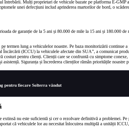
 întrebării. Mulți proprietari de vehicule bazate pe platforma E-GMP au 
tomele unei defecțiuni includ aprinderea martorilor de bord, o scădere a 
e
erioada de garanție de la 5 ani și 80.000 de mile la 15 ani și 180.000 de
ății pe termen lung a vehiculelor noastre. Pe baza monitorizării continu
al Încărcării (ICCU) la vehiculele afectate din SUA”, a comunicat prod
ră costuri pentru clienți. Clienții care se confruntă cu simptome conexe, 
 asistență. Siguranța și încrederea clienților rămân prioritățile noastre p
ng pentru fiecare Solterra vândut
ă
e extinsă nu este suficientă și cer o rezolvare definitivă a problemei. P
portat că vehiculele lor au necesitat înlocuirea multiplă a unității ICCU,