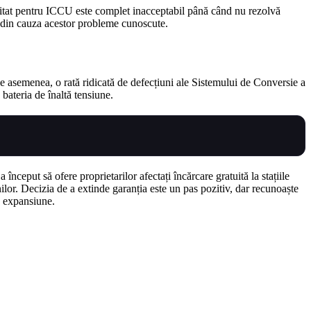
limitat pentru ICCU este complet inacceptabil până când nu rezolvă
ai din cauza acestor probleme cunoscute.
 asemenea, o rată ridicată de defecțiuni ale Sistemului de Conversie a
bateria de înaltă tensiune.
ceput să ofere proprietarilor afectați încărcare gratuită la stațiile
or. Decizia de a extinde garanția este un pas pozitiv, dar recunoaște
ă expansiune.