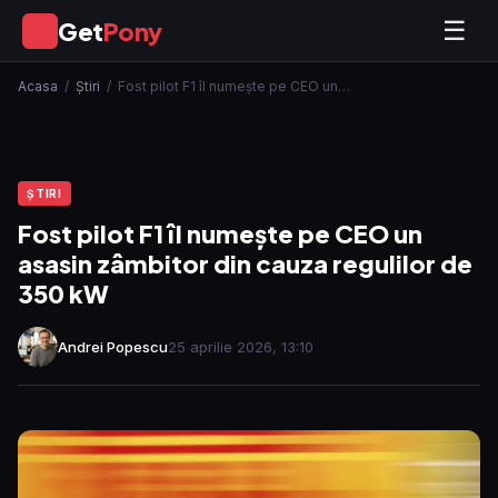
Get
Pony
☰
GP
Acasa
/
Ştiri
/
Fost pilot F1 îl numește pe CEO un…
ŞTIRI
Fost pilot F1 îl numește pe CEO un
asasin zâmbitor din cauza regulilor de
350 kW
Andrei Popescu
25 aprilie 2026, 13:10