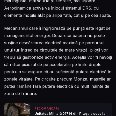
mai înguste, mai scurte și, teoretic, mai ușoare.
Aerodinamica activă va înlocui sistemul DRS, cu
elemente mobile atât pe aripa față, cât și pe cea spate.
Mecanismul care îi îngrijorează pe puriști este legat de
managementul energiei. Deoarece bateria nu poate
susține descărcarea electrică maximă pe parcursul
unui tur întreg pe circuitele de mare viteză, piloții vor
trebui să gestioneze activ energia. Aceștia vor fi nevoiți
să ridice piciorul de pe accelerație pe liniile drepte
pentru a se asigura că au suficientă putere electrică în
zonele virajate. Pe circuite precum Monza, mașinile ar
putea rămâne fără putere electrică cu mult înainte de
zona de frânare.
RECOMANDARI
Unitatea Militară 01714 din Pitești a scos la