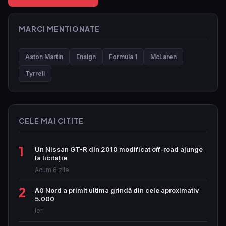
MARCI MENTIONATE
Aston Martin
Ensign
Formula 1
McLaren
Tyrrell
CELE MAI CITITE
1
Un Nissan GT-R din 2010 modificat off-road ajunge
la licitație
Acum 6 zile
2
A0 Nord a primit ultima grindă din cele aproximativ
5.000
Ieri