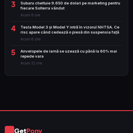
3
Subaru cheltuie 9.650 de dolari pe marketing pentru
fiecare Solterra vândut
Acum 6 ore
4
Tesla Model 3 și Model Y intră în vizorul NHTSA. Ce
risc apare când cedează o piesă din suspensia față
Acum 6 zile
5
Anvelopele de iarnă se uzează cu până la 60% mai
repede vara
Acum 22 ore
Get
Pony
GP