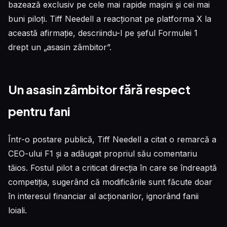
bazează exclusiv pe cele mai rapide mașini și cei mai
buni piloți. Tiff Needell a reacționat pe platforma X la
această afirmație, descriindu-l pe șeful Formulei 1
drept un „asasin zâmbitor”.
Un asasin zâmbitor fără respect
pentru fani
Într-o postare publică, Tiff Needell a citat o remarcă a
CEO-ului F1 și a adăugat propriul său comentariu
tăios. Fostul pilot a criticat direcția în care se îndreaptă
competiția, sugerând că modificările sunt făcute doar
în interesul financiar al acționarilor, ignorând fanii
loiali.