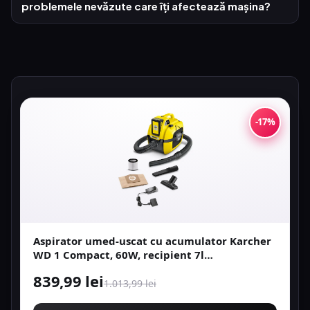
problemele nevăzute care îți afectează mașina?
-17%
Aspirator umed-uscat cu acumulator Karcher
WD 1 Compact, 60W, recipient 7l
(Galben/Negru)
839,99 lei
1.013,99 lei