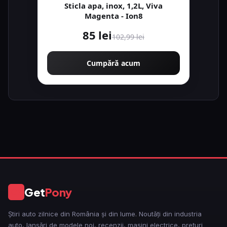
Sticla apa, inox, 1,2L, Viva
Magenta - Ion8
85 lei
102,99 lei
Cumpără acum
Get
Pony
GP
Știri auto zilnice din România și din lume. Noutăți din industria
auto, lansări de modele noi, recenzii, mașini electrice, prețuri