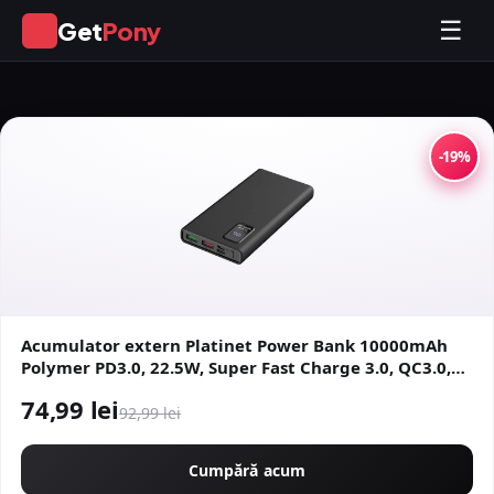
Get
Pony
☰
GP
-19%
Acumulator extern Platinet Power Bank 10000mAh
Polymer PD3.0, 22.5W, Super Fast Charge 3.0, QC3.0,
Ecran LED, 2x USB-A, MicroUSB, USB Type-C (Negru)
74,99 lei
92,99 lei
Cumpără acum