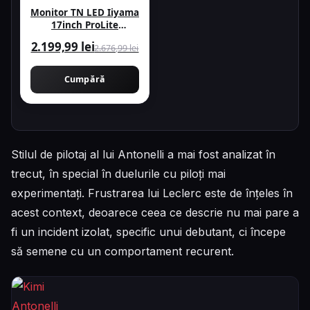
Monitor TN LED Iiyama
17inch ProLite
T1731SR-B2S, 1280 x
2.199,99 lei
2.676,99 lei
1024, VGA, HDMI,
DisplayPort, Boxe,
Touchscreen (Negru)
Cumpără
Stilul de pilotaj al lui Antonelli a mai fost analizat în
trecut, în special în duelurile cu piloți mai
experimentați. Frustrarea lui Leclerc este de înțeles în
acest context, deoarece ceea ce descrie nu mai pare a
fi un incident izolat, specific unui debutant, ci începe
să semene cu un comportament recurent.