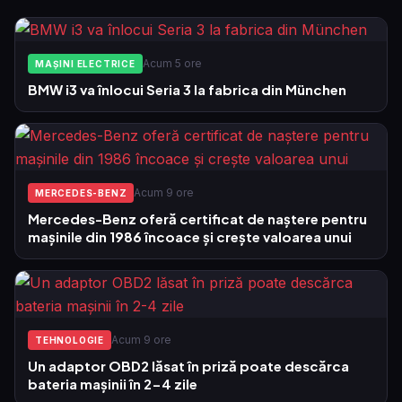
Acum 5 ore
MAȘINI ELECTRICE
BMW i3 va înlocui Seria 3 la fabrica din München
Acum 9 ore
MERCEDES-BENZ
Mercedes-Benz oferă certificat de naștere pentru
mașinile din 1986 încoace și crește valoarea unui
Acum 9 ore
TEHNOLOGIE
Un adaptor OBD2 lăsat în priză poate descărca
bateria mașinii în 2-4 zile