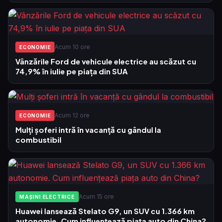
Acum 10 ore
ECONOMIE
Vânzările Ford de vehicule electrice au scăzut cu
74,9% în iulie pe piața din SUA
Acum 12 ore
ECONOMIE
Mulți șoferi intră în vacanță cu gândul la
combustibil
Acum 15 ore
MAȘINI ELECTRICE
Huawei lansează Stelato G9, un SUV cu 1.366 km
autonomie. Cum influențează piața auto din China?