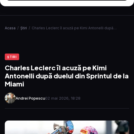
Acasa
/
Ştiri
/
Charles Leclerc îl acuză pe Kimi Antonelli după…
ŞTIRI
Charles Leclerc îl acuză pe Kimi
Antonelli după duelul din Sprintul de la
Miami
Andrei Popescu
02 mai 2026, 18:28