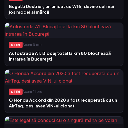
Bugatti Destrier, un unicat cu W16, devine cel mai
jos model al mărcii
Acum 9 ore
ŞTIRI
Autostrada A1. Blocaj total la km 80 blochează
intrarea în București
Acum 11 ore
ŞTIRI
O Honda Accord din 2020 a fost recuperată cu un
AirTag, deși avea VIN-ul clonat