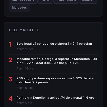
Mercedes
CELE MAI CITITE
1
Este legal să conduci cu o singură mână pe volan
Acum 13 ore
2
Mecanic român, George, a reparat un Mercedes EQB
din 2022 cu doar 3.000 de lire plus TVA
Acum 16 ore
3
230 km/h pe drum expres înseamnă 4.325 de lei și
patru luni fără permis
Acum 6 zile
4
Poliția din Dunellen a aplicat 74 de amenzi în 6 ore
Acum 5 ore