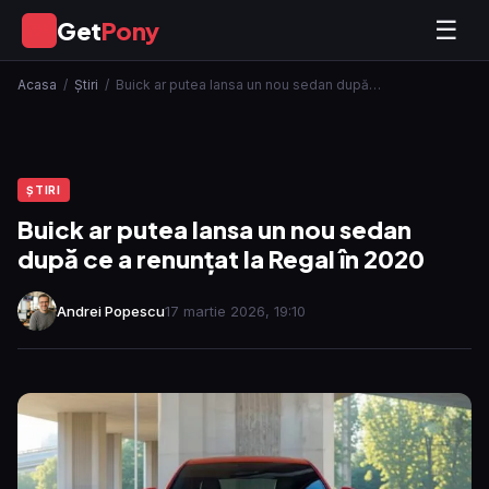
Get
Pony
☰
GP
Acasa
/
Ştiri
/
Buick ar putea lansa un nou sedan după…
ŞTIRI
Buick ar putea lansa un nou sedan
după ce a renunțat la Regal în 2020
Andrei Popescu
17 martie 2026, 19:10