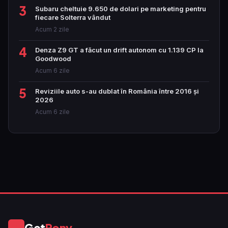
3
Subaru cheltuie 9.650 de dolari pe marketing pentru
fiecare Solterra vândut
Acum 2 zile
4
Denza Z9 GT a făcut un drift autonom cu 1.139 CP la
Goodwood
Acum 6 zile
5
Reviziile auto s-au dublat în România între 2016 și
2026
Acum 6 zile
Get
Pony
GP