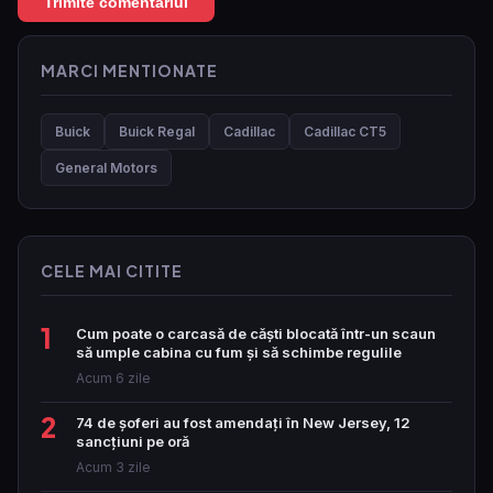
MARCI MENTIONATE
Buick
Buick Regal
Cadillac
Cadillac CT5
General Motors
CELE MAI CITITE
1
Cum poate o carcasă de căști blocată într-un scaun
să umple cabina cu fum și să schimbe regulile
Acum 6 zile
2
74 de șoferi au fost amendați în New Jersey, 12
sancțiuni pe oră
Acum 3 zile