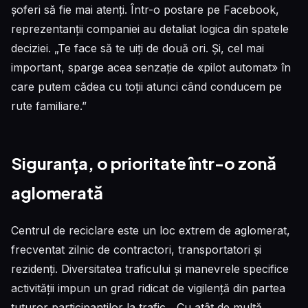
șoferi să fie mai atenți. Într-o postare pe Facebook,
reprezentanții companiei au detaliat logica din spatele
deciziei. „Te face să te uiți de două ori. Și, cel mai
important, sparge acea senzație de «pilot automat» în
care putem cădea cu toții atunci când conducem pe
rute familiare.”
Siguranța, o prioritate într-o zonă
aglomerată
Centrul de reciclare este un loc extrem de aglomerat,
frecventat zilnic de contractori, transportatori și
rezidenți. Diversitatea traficului și manevrele specifice
activității impun un grad ridicat de vigilență din partea
tuturor participanților la trafic. „Cu atât de multă