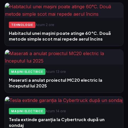
Acum 2 ore
TEHNOLOGIE
Habitaclul unei mașini poate atinge 60°C. Două
metode simple scot mai repede aerul încins
Acum 13 ore
MAȘINI ELECTRICE
Maserati a anulat proiectul MC20 electric la
începutul lui 2025
Acum 14 ore
MAȘINI ELECTRICE
Tesla extinde garanția la Cybertruck după un
sondaj