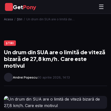
Get
Pony
☰
GP
Acasa
/
Ştiri
/
Un drum din SUA are o limită de…
ŞTIRI
Un drum din SUA are o limită de viteză
bizară de 27,8 km/h. Care este
motivul
Andrei Popescu
30 aprilie 2026, 14:13