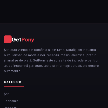
Get
Pony
GP
Știri auto zilnice din România și din lume. Noutăți din industria
auto, lansări de modele noi, recenzii, mașini electrice, prețuri
și analize de piață. GetPony este sursa ta de încredere pentru
tot ce înseamnă știri auto, teste și informații actualizate despre
automobile.
CATEGORII
Ştiri
Economie
Recenzii