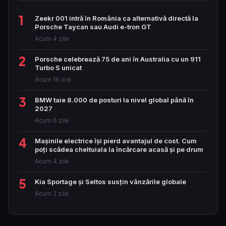
1
Zeekr 001 intră în România ca alternativă directă la
Porsche Taycan sau Audi e-tron GT
Acum 4 zile
2
Porsche celebrează 75 de ani în Australia cu un 911
Turbo S unicat
Acum 16 ore
3
BMW taie 8.000 de posturi la nivel global până în
2027
Acum 6 zile
4
Mașinile electrice își pierd avantajul de cost. Cum
poți scădea cheltuiala la încărcare acasă și pe drum
Acum 4 zile
5
Kia Sportage și Seltos susțin vânzările globale
Acum 2 zile