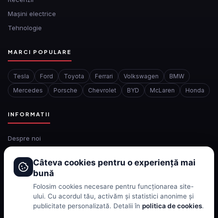
Mașini electrice
Tehnologie
MARCI POPULARE
Tesla
Ford
Toyota
Ferrari
Volkswagen
BMW
Mercedes
Porsche
Chevrolet
BYD
McLaren
Honda
INFORMATII
Despre noi
Redactia
Câteva cookies pentru o experiență mai
Contact
bună
Confidentialitate
Folosim cookies necesare pentru funcționarea site-
Politica de cookies
ului. Cu acordul tău, activăm și statistici anonime și
publicitate personalizată. Detalii în
politica de cookies
.
Termeni si conditii