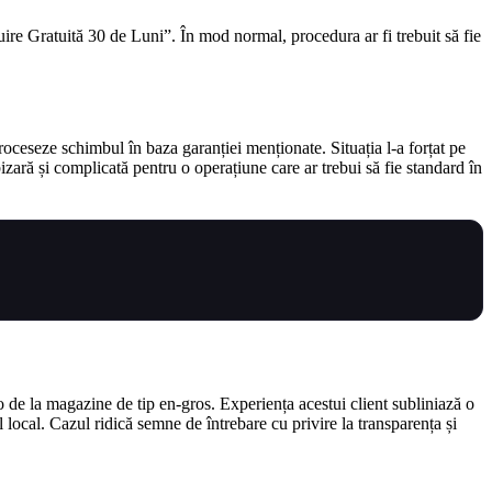
uire Gratuită 30 de Luni”. În mod normal, procedura ar fi trebuit să fie
roceseze schimbul în baza garanției menționate. Situația l-a forțat pe
izară și complicată pentru o operațiune care ar trebui să fie standard în
o de la magazine de tip en-gros. Experiența acestui client subliniază o
local. Cazul ridică semne de întrebare cu privire la transparența și