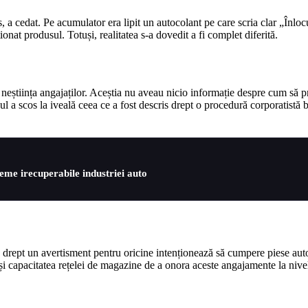
 a cedat. Pe acumulator era lipit un autocolant pe care scria clar „Înloc
nat produsul. Totuși, realitatea s-a dovedit a fi complet diferită.
 neștiința angajaților. Aceștia nu aveau nicio informație despre cum să p
l a scos la iveală ceea ce a fost descris drept o procedură corporatistă b
leme irecuperabile industriei auto
e drept un avertisment pentru oricine intenționează să cumpere piese aut
și capacitatea rețelei de magazine de a onora aceste angajamente la nivel 