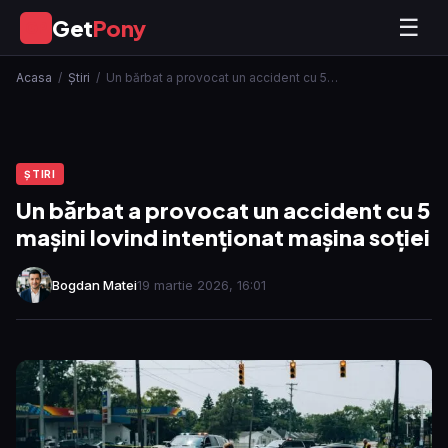
Get
Pony
☰
GP
Acasa
/
Ştiri
/
Un bărbat a provocat un accident cu 5…
ŞTIRI
Un bărbat a provocat un accident cu 5
mașini lovind intenționat mașina soției
Bogdan Matei
19 martie 2026, 16:01