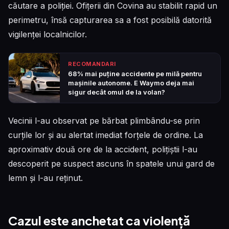
căutare a poliției. Ofițerii din Covina au stabilit rapid un
perimetru, însă capturarea sa a fost posibilă datorită
vigilenței localnicilor.
RECOMANDARI
68% mai puține accidente pe milă pentru
mașinile autonome. E Waymo deja mai
sigur decât omul de la volan?
Vecinii l-au observat pe bărbat plimbându-se prin
curțile lor și au alertat imediat forțele de ordine. La
aproximativ două ore de la accident, polițiștii l-au
descoperit pe suspect ascuns în spatele unui gard de
lemn și l-au reținut.
Cazul este anchetat ca violență