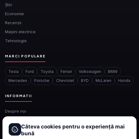
Ştiri
Economie
Recenzii
Mașini electrice
Tehnologie
MARCI POPULARE
Tesla
Ford
Toyota
Ferrari
Volkswagen
BMW
Mercedes
Porsche
Chevrolet
BYD
McLaren
Honda
INFORMATII
Despre noi
Redactia
Câteva cookies pentru o experiență mai
Contact
bună
Confidentialitate