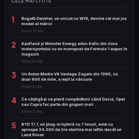
CELE MAI CITITE
1
Bugatti Destrier, un unicat cu W16, devine cel mai jos
model al mărcii
Acum 21 ore
2
Kaufland și Monster Energy aduc trafic din zona
motorsportului cu un monopost de Formula 1 expus în
magazin
Acum 6 zile
3
Un Aston Martin V8 Vantage Zagato din 1990, cu
doar 600 de mile, a ieșit la vânzare
Acum 5 zile
4
Ce câștigă și ce pierd cumpărătorii când Dacia, Opel
sau Cupra fac parte din grupuri mari
Acum 2 zile
5
BYD Ti 7, un plug-in hybrid cu 7 locuri, este cu
aproape 24.000 de lire sterline mai ieftin decât un
Land Rover