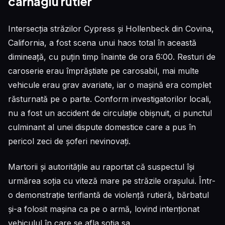
carnagiu rutier
Intersecția străzilor Cypress și Hollenbeck din Covina,
California, a fost scena unui haos total în această
dimineață, cu puțin timp înainte de ora 6:00. Resturi de
caroserie erau împrăștiate pe carosabil, mai multe
vehicule erau grav avariate, iar o mașină era complet
răsturnată pe o parte. Conform investigatorilor locali,
nu a fost un accident de circulație obișnuit, ci punctul
culminant al unei dispute domestice care a pus în
pericol zeci de șoferi nevinovați.
Martorii și autoritățile au raportat că suspectul își
urmărea soția cu viteză mare pe străzile orașului. Într-
o demonstrație terifiantă de violență rutieră, bărbatul
și-a folosit mașina ca pe o armă, lovind intenționat
vehiculul în care se afla soția sa.