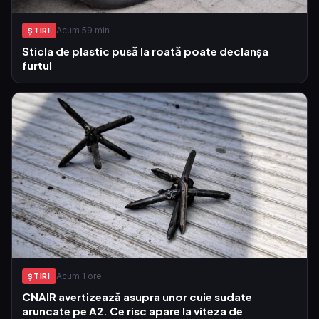
Acum 59 min
ŞTIRI
Sticla de plastic pusă la roată poate declanșa
furtul
Acum 1 ore
ŞTIRI
CNAIR avertizează asupra unor cuie sudate
aruncate pe A2. Ce risc apare la viteza de