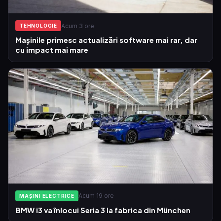
Acum 3 ore
TEHNOLOGIE
Mașinile primesc actualizări software mai rar, dar
cu impact mai mare
Acum 19 ore
MAȘINI ELECTRICE
BMW i3 va înlocui Seria 3 la fabrica din München