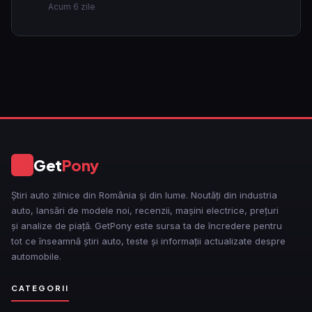
Acum 6 zile
Get
Pony
GP
Știri auto zilnice din România și din lume. Noutăți din industria
auto, lansări de modele noi, recenzii, mașini electrice, prețuri
și analize de piață. GetPony este sursa ta de încredere pentru
tot ce înseamnă știri auto, teste și informații actualizate despre
automobile.
CATEGORII