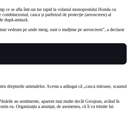
timp ce se afla într-un tur rapid la volanul monopostului Honda cu
 combinezonul, casca și parbrizul de protecție (aeroscreen) al
i de după-amiază.
u mai vedeam pe unde merg, sunt o mulțime pe aeroscreen”, a declarat
 pentru drepturile animalelor. Acesta a adăugat că „casca miroase, scaunul
ăsările au sentimente, aparent mai multe decât Grosjean, având în
mis ea. Organizația a anunțat, de asemenea, că îi va trimite lui