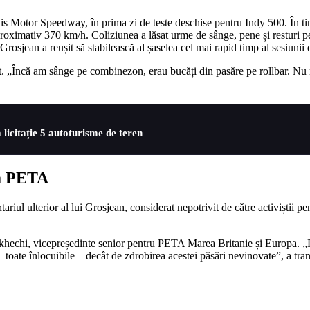
napolis Motor Speedway, în prima zi de teste deschise pentru Indy 500. În 
roximativ 370 km/h. Coliziunea a lăsat urme de sânge, pene și resturi pe
, Grosjean a reușit să stabilească al șaselea cel mai rapid timp al sesiuni
ect. „Încă am sânge pe combinezon, erau bucăți din pasăre pe rollbar. N
 licitație 5 autoturisme de teren
ia PETA
tariul ulterior al lui Grosjean, considerat nepotrivit de către activiștii
ekhechi, vicepreședinte senior pentru PETA Marea Britanie și Europa. „P
ate înlocuibile – decât de zdrobirea acestei păsări nevinovate”, a trans