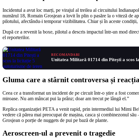
Incidentul a avut loc marți, pe virajul al treilea al circuitului India
numărul 18, Romain Grosjean a lovit în plin o pasăre la o viteză de ap
pilotului, afectându-i temporar vizibilitatea. Chiar și în aceste condiții
După ce a revenit la boxe, pilotul a descris impactul într-un mod dir
el reporterilor.
RECOMANDARI
Unitatea Militară 01714 din Pitești a scos la
Gluma care a stârnit controversa și reacț
Ceea ce a transformat un incident de pe circuit într-o știre a fost comen
miroase. Nu am mâncat pui la prânz; doar am trecut pe lângă el.”
Replica organizației PETA a venit rapid, prin intermediul lui Mimi B
vedere că părea mai preocupat de mașina, casca și combinezonul său – to
Grosjean o porție de nuggets de pui pe bază de plante.
Aeroscreen-ul a prevenit o tragedie