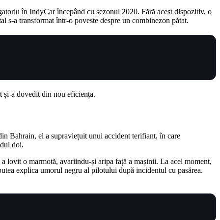
igatoriu în IndyCar începând cu sezonul 2020. Fără acest dispozitiv, o
atal s-a transformat într-o poveste despre un combinezon pătat.
 și-a dovedit din nou eficiența.
 Bahrain, el a supraviețuit unui accident terifiant, în care
dul doi.
a lovit o marmotă, avariindu-și aripa față a mașinii. La acel moment,
 putea explica umorul negru al pilotului după incidentul cu pasărea.