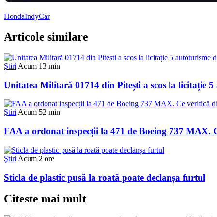
Honda
IndyCar
Articole similare
Ştiri
Acum 13 min
Unitatea Militară 01714 din Pitești a scos la licitație 
Ştiri
Acum 52 min
FAA a ordonat inspecții la 471 de Boeing 737 MAX. Ce 
Ştiri
Acum 2 ore
Sticla de plastic pusă la roată poate declanșa furtul
Citeste mai mult