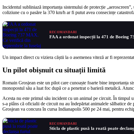
Incidentul subliniază importanța sistemului de protecție „aeroscreen”, 
coliziune cu o pasăre la 370 km/h ar fi putut avea consecințe catastrof
RECOMANDARI
FAA a ordonat inspecții la 471 de Boeing 7
Un impact direct cu viziera căștii la o asemenea viteză ar fi reprezenta
Un pilot obișnuit cu situații limită
Romain Grosjean este un pilot care cunoaște foarte bine importanța sis
monopostul său a luat foc după ce a penetrat o barieră metalică. Atunci, 
Acesta nu este primul său incident cu un animal pe circuit. În timpul 
s-a plâns că oficialii de circuit nu au îndepărtat animalele sălbatice d
Grosjean va concura în cursa Indianapolis 500 pe 24 mai, pentru ech
RECOMANDARI
Sticla de plastic pusă la roată poate declanș