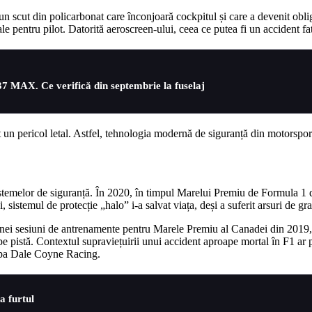
un scut din policarbonat care înconjoară cockpitul și care a devenit obl
ale pentru pilot. Datorită aeroscreen-ului, ceea ce putea fi un accident f
37 MAX. Ce verifică din septembrie la fuselaj
t un pericol letal. Astfel, tehnologia modernă de siguranță din motorsport
temelor de siguranță. În 2020, în timpul Marelui Premiu de Formula 1 din
sistemul de protecție „halo” i-a salvat viața, deși a suferit arsuri de gra
unei sesiuni de antrenamente pentru Marele Premiu al Canadei din 2019, 
e pe pistă. Contextul supraviețuirii unui accident aproape mortal în F1 ar
ipa Dale Coyne Racing.
a furtul