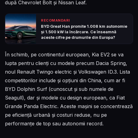
după Chevrolet Bolt și Nissan Leaf.
RECOMANDARI
BYD Great Han promite 1.008 km autonomie
și 1.500 kW la încărcare. Ce înseamnă
aceste cifre pe drumurile din Europa?
În schimb, pe continentul european, Kia EV2 se va
lupta pentru clienți cu modele precum Dacia Spring,
noul Renault Twingo electric și Volkswagen ID.3. Lista
competitorilor include și opțiuni din China, cum ar fi
BYD Dolphin Surf (cunoscut și sub numele de
Seagull), dar și modele cu design european, ca Fiat
Grande Panda Electric. Aceste mașini se concentrează
pe eficiență urbană și costuri reduse, nu pe
performanțe de top sau autonomii record.