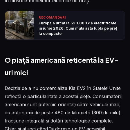
în filosofia modelelor electrice de oraș.
RECOMANDARI
Europa a urcat la 530.000 de electrificate
în iunie 2026. Cum mută asta lupta pe preț
la compacte
O piață americană reticentă la EV-
uri mici
Decizia de a nu comercializa Kia EV2 în Statele Unite
reflectă o particularitate a acestei piețe. Consumatorii
americani sunt puternic orientați către vehicule mari,
cu autonomii de peste 480 de kilometri (300 de mile),
tracțiune integrală și dotări tehnologice complete.
Chiar și atunci când își doresc un EV accesibil,