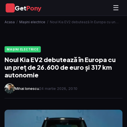
Get
Pony
☰
GP
Acasa
/
Mașini electrice
/
Noul Kia EV2 debutează în Europa cu un…
MAȘINI ELECTRICE
Noul Kia EV2 debutează în Europa cu
un preț de 26.600 de euro și 317 km
autonomie
Mihai Ionescu
24 martie 2026, 20:10