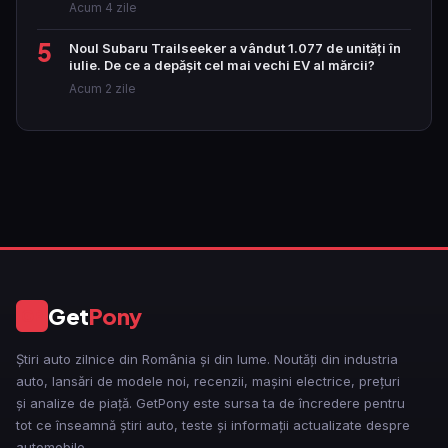
Acum 4 zile
5
Noul Subaru Trailseeker a vândut 1.077 de unități în
iulie. De ce a depășit cel mai vechi EV al mărcii?
Acum 2 zile
Get
Pony
GP
Știri auto zilnice din România și din lume. Noutăți din industria
auto, lansări de modele noi, recenzii, mașini electrice, prețuri
și analize de piață. GetPony este sursa ta de încredere pentru
tot ce înseamnă știri auto, teste și informații actualizate despre
automobile.