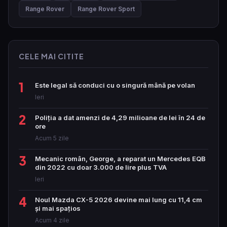
Range Rover
Range Rover Sport
CELE MAI CITITE
1
Este legal să conduci cu o singură mână pe volan
Ieri
2
Poliția a dat amenzi de 4,29 milioane de lei în 24 de
ore
Acum 5 zile
3
Mecanic român, George, a reparat un Mercedes EQB
din 2022 cu doar 3.000 de lire plus TVA
Ieri
4
Noul Mazda CX-5 2026 devine mai lung cu 11,4 cm
și mai spațios
Acum 4 zile