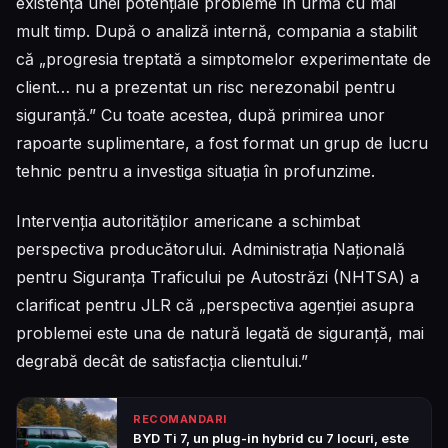
existența unei potențiale probleme în urmă cu mai
mult timp. După o analiză internă, compania a stabilit
că „progresia treptată a simptomelor experimentate de
client… nu a prezentat un risc nerezonabil pentru
siguranță.” Cu toate acestea, după primirea unor
rapoarte suplimentare, a fost format un grup de lucru
tehnic pentru a investiga situația în profunzime.
Intervenția autorităților americane a schimbat
perspectiva producătorului. Administrația Națională
pentru Siguranța Traficului pe Autostrăzi (NHTSA) a
clarificat pentru JLR că „perspectiva agenției asupra
problemei este una de natură legată de siguranță, mai
degrabă decât de satisfacția clientului.”
RECOMANDARI
BYD Ti 7, un plug-in hybrid cu 7 locuri, este