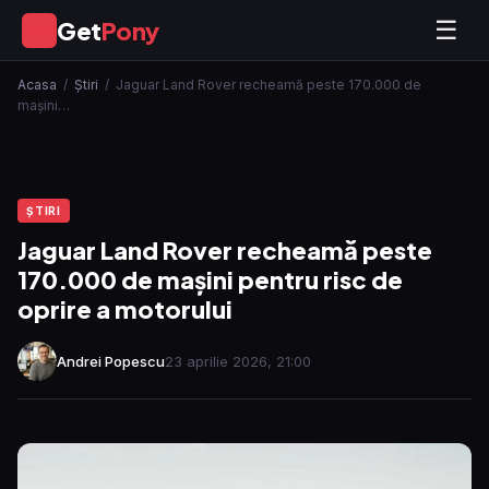
Get
Pony
☰
GP
Acasa
/
Ştiri
/
Jaguar Land Rover recheamă peste 170.000 de
mașini…
ŞTIRI
Jaguar Land Rover recheamă peste
170.000 de mașini pentru risc de
oprire a motorului
Andrei Popescu
23 aprilie 2026, 21:00