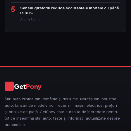
5
Sensul giratoriu reduce accidentele mortale cu până
la 90%
Acum 5 zile
Get
Pony
GP
Știri auto zilnice din România și din lume. Noutăți din industria
auto, lansări de modele noi, recenzii, mașini electrice, prețuri
și analize de piață. GetPony este sursa ta de încredere pentru
tot ce înseamnă știri auto, teste și informații actualizate despre
automobile.