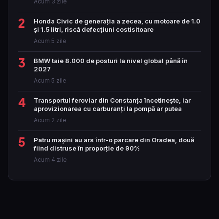
Acum 3 zile
2
Honda Civic de generația a zecea, cu motoare de 1.0
și 1.5 litri, riscă defecțiuni costisitoare
Acum 5 zile
3
BMW taie 8.000 de posturi la nivel global până în
2027
Acum 5 zile
4
Transportul feroviar din Constanța încetinește, iar
aprovizionarea cu carburanți la pompă ar putea
Acum 2 zile
5
Patru mașini au ars într-o parcare din Oradea, două
fiind distruse în proporție de 90%
Acum 4 zile