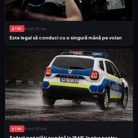
Acum 19 ore
ŞTIRI
Este legal să conduci cu o singură mână pe volan
Acum 19 ore
ŞTIRI
Șoferii pot plăti cu până la 186% în plus pentru