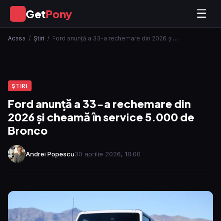
Get
Pony
☰
GP
Acasa
/
Ştiri
/
Ford anunță a 33-a rechemare din 2026 și…
ŞTIRI
Ford anunță a 33-a rechemare din
2026 și cheamă în service 5.000 de
Bronco
Andrei Popescu
30 aprilie 2026, 18:00