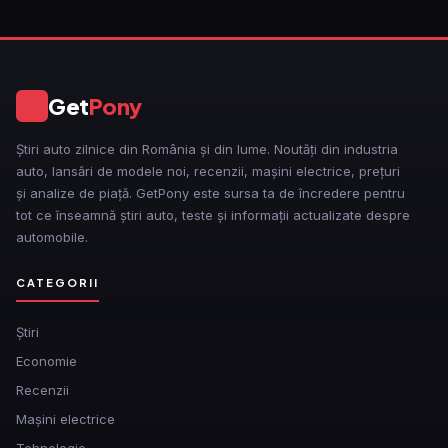
Get
Pony
GP
Știri auto zilnice din România și din lume. Noutăți din industria
auto, lansări de modele noi, recenzii, mașini electrice, prețuri
și analize de piață. GetPony este sursa ta de încredere pentru
tot ce înseamnă știri auto, teste și informații actualizate despre
automobile.
CATEGORII
Ştiri
Economie
Recenzii
Mașini electrice
Tehnologie